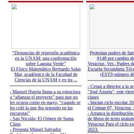
“Denuncias de represión académica
Protestan padres de fa
en la UNAM: una confrontación
#148 por cambio de
sobre Laguna Verde”
Veracruz, Ver.- Padres de
El Físico Matemático Bernardo Salas
Escuela Secundaria Técn
Mar, académico de la Facultad de
(ESTI) número 48 
Ciencias de la UNAM y ex tra ...
- Cesan a director a la s
- Manuel Huerta llama a su estructura
"José Azueta", este vier
a “afianzar el proyecto” para que no
clases
les ocurra como en mayo, “cuando se
- Inician ciclo escolar 
les coló la que iba segundo en las
el Cetmar 07, Veracruz, 
encuestas”
- Arranca la distribución
- San Nicolás: El Origen de Santa
de libros de texto gratui
Claus
Veracruz Para el ciclo e
- Presenta Miguel Salvador
2023.