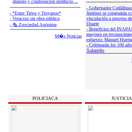
diálogo y colaboración institucio ...
- Gobernador Cuitláhua
- *Entre Tirios y Troyanos*
Jiménez se congratula co
- Veracruz sin obra pública
vinculación a proceso de
Duarte
- 🗞️ Zoociedad Anónima
- Beneficios del INAPA
mayores en reconocimien
M�s Noticias
esfuerzo: Manuel Huerta
- Celebrarán los 100 año
Xalapeño
POLICIACA
JUSTICIA