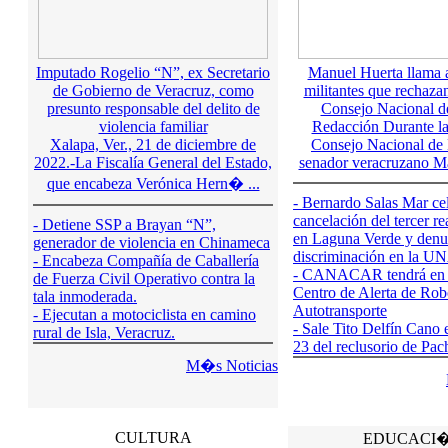
Imputado Rogelio “N”, ex Secretario
Manuel Huerta llama a
de Gobierno de Veracruz, como
militantes que rechaza
presunto responsable del delito de
Consejo Nacional 
violencia familiar
Redacción Durante la
Xalapa, Ver., 21 de diciembre de
Consejo Nacional de 
2022.-La Fiscalía General del Estado,
senador veracruzano Ma
que encabeza Verónica Hern� ...
- Bernardo Salas Mar cel
cancelación del tercer re
- Detiene SSP a Brayan “N”,
en Laguna Verde y denu
generador de violencia en Chinameca
discriminación en la 
- Encabeza Compañía de Caballería
- CANACAR tendrá en 6
de Fuerza Civil Operativo contra la
Centro de Alerta de Rob
tala inmoderada.
Autotransporte
- Ejecutan a motociclista en camino
- Sale Tito Delfín Cano 
rural de Isla, Veracruz.
23 del reclusorio de Pac
M�s Noticias
CULTURA
EDUCACI