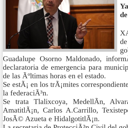
Ya
de
XA
de
g
Guadalupe Osorno Maldonado, inform
declaratoria de emergencia para municipi
de las Ãºltimas horas en el estado.
Se estÃ¡ en los trÃ¡mites correspondiente
la federaciÃ³n.
Se trata Tlalixcoya, MedellÃ­n, Alva
AmatitlÃ¡n, Carlos A.Carrillo, Texistep
JosÃ© Azueta e HidalgotitlÃ¡n.
La secretaria de ProtecciÃ³n Civil del g