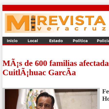
MÃ¡s de 600 familias afectadas
CuitlÃ¡huac GarcÃ­a
Fe
H