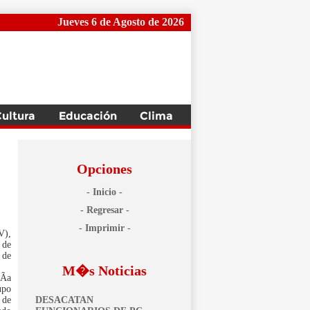
Jueves 6 de Agosto de 2026
Opciones
- Inicio -
- Regresar -
- Imprimir -
V),
 de
 de
M�s Noticias
Ã­a
upo
 de
DESACATAN