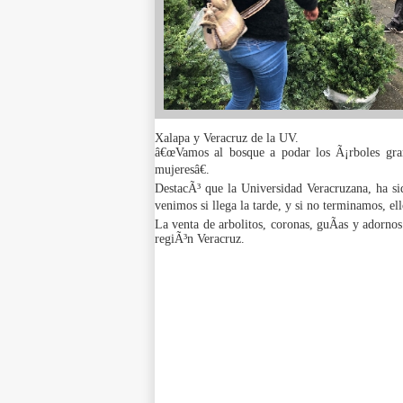
Xalapa y Veracruz de la UV.
â€œVamos al bosque a podar los Ã¡rboles gra
mujeresâ€.
DestacÃ³ que la Universidad Veracruzana, ha s
venimos si llega la tarde, y si no terminamos, ell
La venta de arbolitos, coronas, guÃ­as y adorn
regiÃ³n Veracruz.