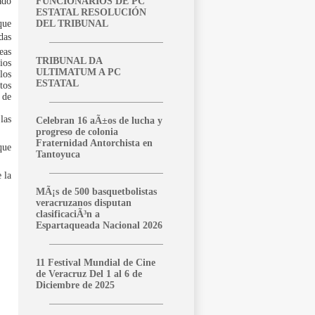
ado
FUNCIONARIOS DE PC
ESTATAL RESOLUCIÓN
que
DEL TRIBUNAL
das
eas
TRIBUNAL DA
ios
ULTIMATUM A PC
los
ESTATAL
tos
 de
las
Celebran 16 aÃ±os de lucha y
progreso de colonia
Fraternidad Antorchista en
que
Tantoyuca
 la
MÃ¡s de 500 basquetbolistas
veracruzanos disputan
clasificaciÃ³n a
Espartaqueada Nacional 2026
11 Festival Mundial de Cine
de Veracruz Del 1 al 6 de
Diciembre de 2025