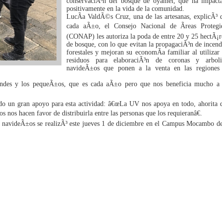
conservaciÃ³n del bosque de oyamel, que ha impact
positivamente en la vida de la comunidad.
LucÃ­a ValdÃ©s Cruz, una de las artesanas, explicÃ³ 
cada aÃ±o, el Consejo Nacional de Ãreas Protegi
(CONAP) les autoriza la poda de entre 20 y 25 hectÃ¡r
de bosque, con lo que evitan la propagaciÃ³n de incend
forestales y mejoran su economÃ­a familiar al utilizar 
residuos para elaboraciÃ³n de coronas y arboli
navideÃ±os que ponen a la venta en las regiones
ndes y los pequeÃ±os, que es cada aÃ±o pero que nos beneficia mucho a 
ido un gran apoyo para esta actividad: â€œLa UV nos apoya en todo, ahorita 
os nos hacen favor de distribuirla entre las personas que los requieranâ€.
os navideÃ±os se realizÃ³ este jueves 1 de diciembre en el Campus Mocambo de