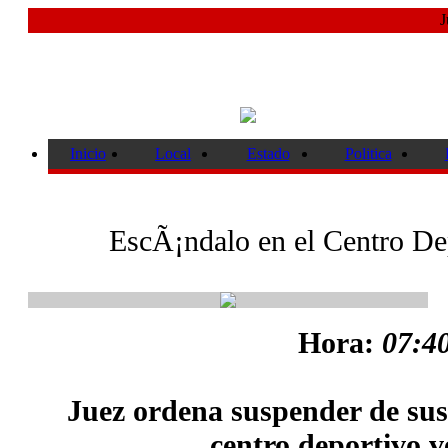
J
Inicio
Local
Estado
Politica
EscÃ¡ndalo en el Centro De
Hora:
07:40
Juez ordena suspender de sus 
centro deportivo 