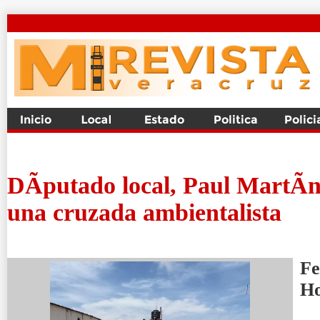
DÃ­putado local, Paul MartÃ­n
una cruzada ambientalista
Fe
H