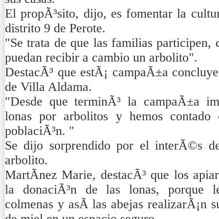
El propÃ³sito, dijo, es fomentar la cultu
distrito 9 de Perote.
"Se trata de que las familias participen,
puedan recibir a cambio un arbolito".
DestacÃ³ que estÃ¡ campaÃ±a concluye 
de Villa Aldama.
"Desde que terminÃ³ la campaÃ±a im
lonas por arbolitos y hemos contado 
poblaciÃ³n. "
Se dijo sorprendido por el interÃ©s d
arbolito.
MartÃ­nez Marie, destacÃ³ que los apiar
la donaciÃ³n de las lonas, porque le
colmenas y asÃ­ las abejas realizarÃ¡n 
de miel en un espacio seguro.