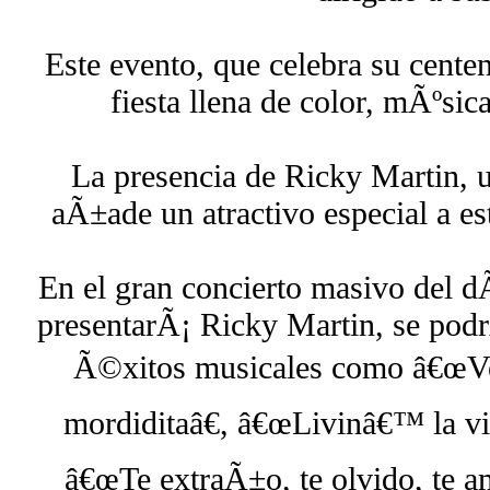
Este evento, que celebra su cente
fiesta llena de color, mÃºsic
La presencia de Ricky Martin, un
aÃ±ade un atractivo especial a es
En el gran concierto masivo del dÃ
presentarÃ¡ Ricky Martin, se podr
Ã©xitos musicales como â€œV
mordiditaâ€, â€œLivinâ€™ la vi
â€œTe extraÃ±o, te olvido, te a