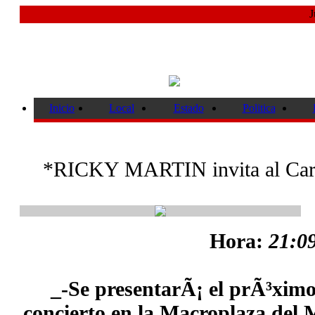
J
Inicio
Local
Estado
Politica
*RICKY MARTIN invita al Carn
Hora:
21:09
_-Se presentarÃ¡ el prÃ³xim
concierto en la Macroplaza de