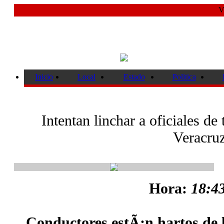
V
Inicio
Local
Estado
Politica
Intentan linchar a oficiales de
Veracruz
Hora:
18:43
Conductores estÃ¡n hartos de 