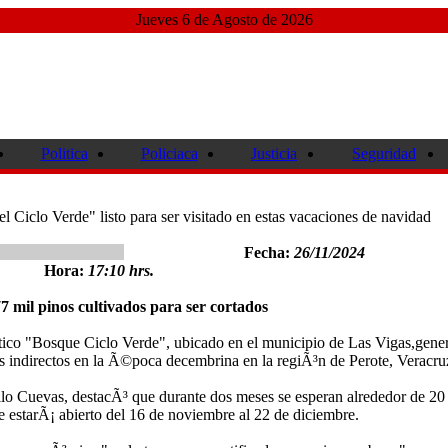
Jueves 6 de Agosto de 2026
Politica
Policiaca
Justicia
Seguridad
l Ciclo Verde" listo para ser visitado en estas vacaciones de navidad
Fecha:
26/11/2024
Hora:
17:10 hrs.
 mil pinos cultivados para ser cortados
co "Bosque Ciclo Verde", ubicado en el municipio de Las Vigas,gene
s indirectos en la Ã©poca decembrina en la regiÃ³n de Perote, Veracru
illo Cuevas, destacÃ³ que durante dos meses se esperan alrededor de 20
ue estarÃ¡ abierto del 16 de noviembre al 22 de diciembre.