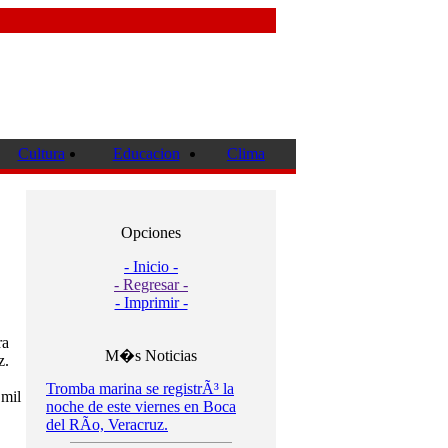
Cultura
Educacion
Clima
Opciones
- Inicio -
- Regresar -
- Imprimir -
ra
M�s Noticias
z.
Tromba marina se registrÃ³ la
 mil
noche de este viernes en Boca
del RÃ­o, Veracruz.