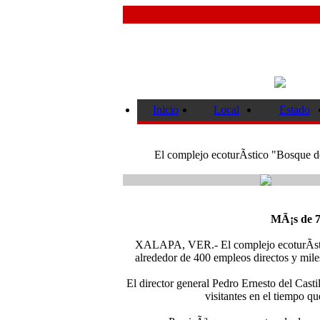
Inicio
Local
Estado
El complejo ecoturÃ­stico "Bosque de
MÃ¡s de 77
XALAPA, VER.- El complejo ecoturÃ­sti
alrededor de 400 empleos directos y mile
El director general Pedro Ernesto del Cast
visitantes en el tiempo q