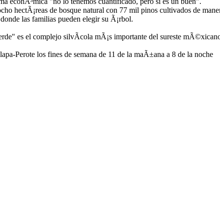
ama econÃ³mica "no lo tenemos cuantificado, pero si es un buen".
ocho hectÃ¡reas de bosque natural con 77 mil pinos cultivados de mane
 donde las familias pueden elegir su Ã¡rbol.
rde" es el complejo silvÃ­cola mÃ¡s importante del sureste mÃ©xicano
Xalapa-Perote los fines de semana de 11 de la maÃ±ana a 8 de la noche