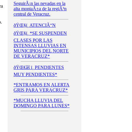
SeguirÃ¡n las nevadas en la
ra
alta montaÃ±a de la regiÃ³n
central de Veracruz.
.
ðŸŒ§ï¸ ATENCIÃ“N
ðŸŒ§ï¸ *SE SUSPENDEN
CLASES POR LAS
INTENSAS LLUVIAS EN
MUNICIPIOS DEL NORTE
DE VERACRUZ*
ðŸŒ€âš ï¸ PENDIENTES
MUY PENDIENTES*
*ENTRAMOS EN ALERTA
GRIS PARA VERACRUZ*
*MUCHA LLUVIA DEL
DOMINGO PARA LUNES*