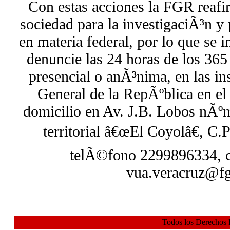
Con estas acciones la FGR reafi
sociedad para la investigaciÃ³n y 
en materia federal, por lo que se i
denuncie las 24 horas de los 365
presencial o anÃ³nima, en las ins
General de la RepÃºblica en el
domicilio en Av. J.B. Lobos nÃº
territorial â€œEl Coyolâ€, C.
telÃ©fono 2299896334, c
vua.veracruz@fg
Todos los Derechos 