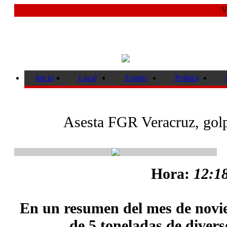
V
Inicio
Local
Estado
Politica
Asesta FGR Veracruz, golpe
Hora:
12:18
En un resumen del mes de nov
de 5 toneladas de divers