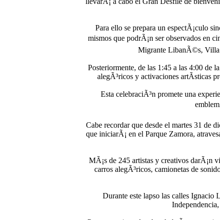
llevarÃ¡ a cabo el Gran Desfile de bienven
Para ello se prepara un espectÃ¡culo si
mismos que podrÃ¡n ser observados en cin
Migrante LibanÃ©s, Villa 
Posteriormente, de las 1:45 a las 4:00 de
alegÃ³ricos y activaciones artÃ­sticas 
Esta celebraciÃ³n promete una experien
emblemÃ
Cabe recordar que desde el martes 31 de dic
que iniciarÃ¡ en el Parque Zamora, atrave
MÃ¡s de 245 artistas y creativos darÃ¡n vi
carros alegÃ³ricos, camionetas de sonid
Durante este lapso las calles Ignacio
Independencia, 