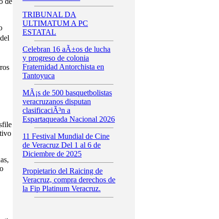
o de
TRIBUNAL DA
ULTIMATUM A PC
o
ESTATAL
del
Celebran 16 aÃ±os de lucha
y progreso de colonia
Fraternidad Antorchista en
ros
Tantoyuca
.
MÃ¡s de 500 basquetbolistas
veracruzanos disputan
clasificaciÃ³n a
Espartaqueada Nacional 2026
file
tivo
11 Festival Mundial de Cine
de Veracruz Del 1 al 6 de
Diciembre de 2025
as,
o
Propietario del Raicing de
Veracruz, compra derechos de
la Fip Platinum Veracruz.