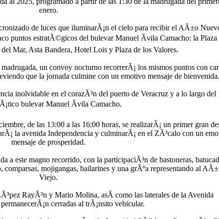
ida al 2025, programado a partir de las 1:30 de la madrugada del primer
enero.
ncronizado de luces que iluminarÃ¡n el cielo para recibir el AÃ±o Nuev
co puntos estratÃ©gicos del bulevar Manuel Ãvila Camacho: la Plaza 
del Mar, Asta Bandera, Hotel Lois y Plaza de los Valores.
 la madrugada, un convoy nocturno recorrerÃ¡ los mismos puntos con car
previendo que la jornada culmine con un emotivo mensaje de bienvenida
cia inolvidable en el corazÃ³n del puerto de Veracruz y a lo largo del
¡tico bulevar Manuel Ãvila Camacho.
iembre, de las 13:00 a las 16:00 horas, se realizarÃ¡ un primer gran des
sarÃ¡ la avenida Independencia y culminarÃ¡ en el ZÃ³calo con un emo
mensaje de prosperidad.
da a este magno recorrido, con la participaciÃ³n de bastoneras, batucad
o, comparsas, mojigangas, bailarines y una grÃºa representando al AÃ±
Viejo.
 LÃ³pez RayÃ³n y Mario Molina, asÃ­ como las laterales de la Avenida
permanecerÃ¡n cerradas al trÃ¡nsito vehicular.