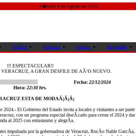
S�bado 8 de Agosto de 2026
Politica
Policiaca
Justicia
Seguridad
!!! ESPECTACULAR!!
 VERACRUZ, A GRAN DESFILE DE AÃ‘O NUEVO.
Fecha:
22/12/2024
Hora:
22:30 hrs.
VERACRUZ ESTA DE MODAÂ¡Â¡Â¡
2024.- El Gobierno del Estado invita a locales y visitantes a ser parte
racruz, con un programa especial diseÃ±ado para cerrar el 2024 y dar 
ida al 2025 con entusiasmo y alegrÃ­a.
entes impulsada por la gobernadora de Veracruz, RocÃ­o Nahle GarcÃ­a, 