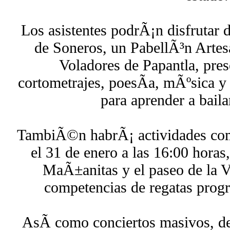
Los asistentes podrÃ¡n disfrutar 
de Soneros, un PabellÃ³n Artesa
Voladores de Papantla, pres
cortometrajes, poesÃ­a, mÃºsica y
para aprender a baila
TambiÃ©n habrÃ¡ actividades com
el 31 de enero a las 16:00 horas
MaÃ±anitas y el paseo de la Vi
competencias de regatas progr
AsÃ­ como conciertos masivos, de