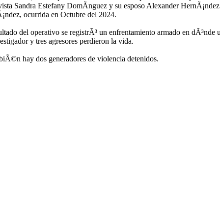
ctivista Sandra Estefany DomÃ­nguez y su esposo Alexander HernÃ¡ndez
¡ndez, ocurrida en Octubre del 2024.
ltado del operativo se registrÃ³ un enfrentamiento armado en dÃ³nde 
estigador y tres agresores perdieron la vida.
biÃ©n hay dos generadores de violencia detenidos.