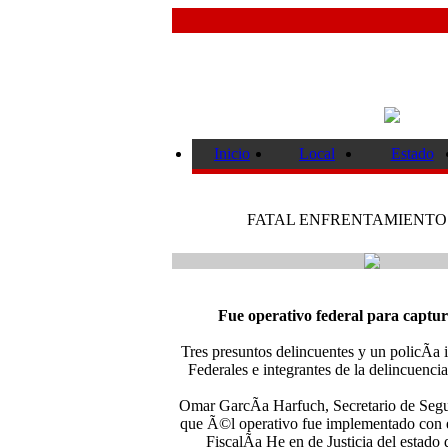
Inicio
Local
Estado
FATAL ENFRENTAMIENTO 
Fue operativo federal para captur
Tres presuntos delincuentes y un policÃ­a 
Federales e integrantes de la delincuenc
Omar GarcÃ­a Harfuch, Secretario de Segu
que Ã©l operativo fue implementado con e
FiscalÃ­a He en de Justicia del estad