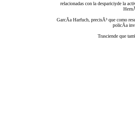
relacionadas con la despariciyde la a
HernÃ
GarcÃ­a Harfuch, precisÃ³ que como resu
policÃ­a inv
Trasciende que tam