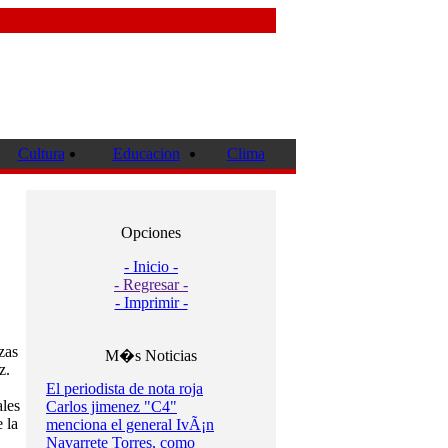
Cultura
Educacion
Clima
Opciones
- Inicio -
- Regresar -
- Imprimir -
zas
M�s Noticias
z.
El periodista de nota roja
les
Carlos jimenez "C4"
 la
menciona el general IvÃ¡n
Navarrete Torres, como