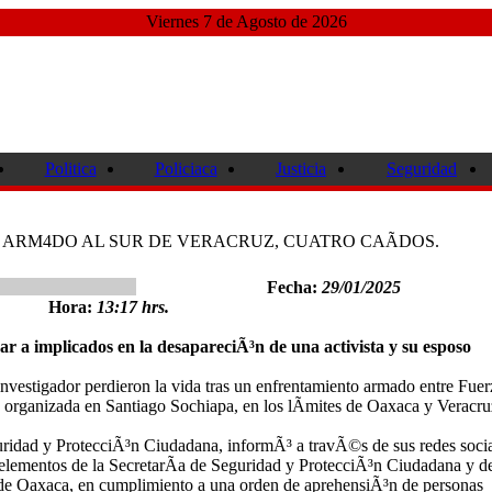
Viernes 7 de Agosto de 2026
Politica
Policiaca
Justicia
Seguridad
ARM4DO AL SUR DE VERACRUZ, CUATRO CAÃDOS.
Fecha:
29/01/2025
Hora:
13:17 hrs.
ar a implicados en la desapareciÃ³n de una activista y su esposo
investigador perdieron la vida tras un enfrentamiento armado entre Fuer
ia organizada en Santiago Sochiapa, en los lÃ­mites de Oaxaca y Veracru
ridad y ProtecciÃ³n Ciudadana, informÃ³ a travÃ©s de sus redes socia
lementos de la SecretarÃ­a de Seguridad y ProtecciÃ³n Ciudadana y de
o de Oaxaca, en cumplimiento a una orden de aprehensiÃ³n de personas