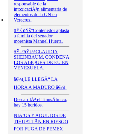
responsable de la
intoxicaciÃ³n alimentaria de
elementos de la GN en
un
Veracruz.
ðŸš¨ðŸš”Contenedor aplasta
a familia del senador
morenista Manuel Huerta.
ðŸ‡²ðŸ‡½CLAUDIA
SHEINBAUM, CONDENA
LOS AT4QUES DE EU EN
VENEZUELA.
â€¼ï¸LE LLEGÃ“ LA
HORA A MADURO â€¼ï¸
DescarrilÃ³ el TransÃ­tmico,
hay 15 heridos.
NIÃ‘OS Y ADULTOS DE
TIHUATLÃN EN RIESGO
POR FUGA DE PEMEX