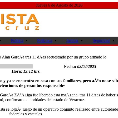
Jueves 6 de Agosto de 2026
Politica
Policiaca
Justicia
Seguridad
o Alan GarcÃ­a tras 11 dÃ­as secuestrado por un grupo armado lo
Fecha:
02/02/2025
Hora:
13:12 hrs.
o y ya se encuentra en casa con sus familiares, pero aÃºn no se sab
tenciones de presuntos responsables
n GarcÃ­a ZÃºÃ±iga fue liberado esta maÃ±ana, tras 11 dÃ­as de haber 
tad, confirmaron autoridades del estado de Veracruz.
ista se logrÃ³ luego de un operativo conjunto realizado entre autoridade
federales y estatales.