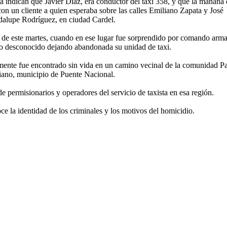
ía indican que Javier Díaz, era conductor del taxi 358, y que la mañana 
con un cliente a quien esperaba sobre las calles Emiliano Zapata y José
alupe Rodríguez, en ciudad Cardel.
de este martes, cuando en ese lugar fue sorprendido por comando arm
o desconocido dejando abandonada su unidad de taxi.
mente fue encontrado sin vida en un camino vecinal de la comunidad P
ano, municipio de Puente Nacional.
e permisionarios y operadores del servicio de taxista en esa región.
 la identidad de los criminales y los motivos del homicidio.