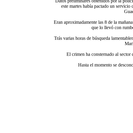
Datos preliminares obtenidos por la polic
este martes había pactado un servicio 
Guad
Eran aproximadamente las 8 de la mañana 
que lo llevó con rumb
Trás varias horas de búsqueda lamentable
Mari
El crimen ha consternado al sector d
Hasta el momento se desconoce