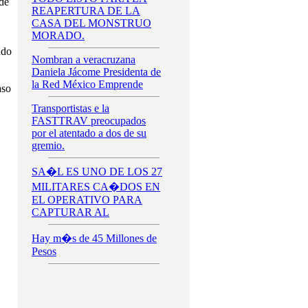
de
REAPERTURA DE LA
CASA DEL MONSTRUO
MORADO.
ado
Nombran a veracruzana
Daniela Jácome Presidenta de
la Red México Emprende
aso
Transportistas e la
FASTTRAV preocupados
por el atentado a dos de su
gremio.
SA�L ES UNO DE LOS 27
MILITARES CA�DOS EN
EL OPERATIVO PARA
CAPTURAR AL
Hay m�s de 45 Millones de
Pesos