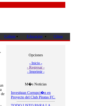
Cultura
Educacion
Clima
,
Opciones
- Inicio -
- Regresar -
- Imprimir -
M�s Noticias
 un
la
Investigan Corrupci�n en
 de
Proyecto del Club Piratas FC.
TODO LISTO PARA LA