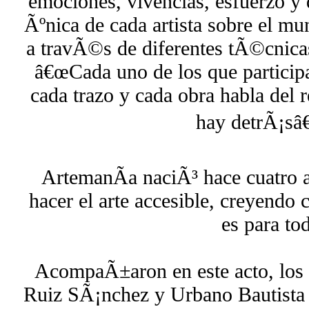
emociones, vivencias, esfuerzo y
Ãºnica de cada artista sobre el m
a travÃ©s de diferentes tÃ©cnicas
â€œCada uno de los que particip
cada trazo y cada obra habla del 
hay detrÃ¡sâ€
ArtemanÃ­a naciÃ³ hace cuatro a
hacer el arte accesible, creyendo 
es para to
AcompaÃ±aron en este acto, los 
Ruiz SÃ¡nchez y Urbano Bautista 