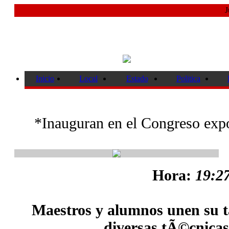
J
Inicio
Local
Estado
Politica
*Inauguran en el Congreso exp
Hora:
19:27
Maestros y alumnos unen su t
diversas tÃ©cnicas