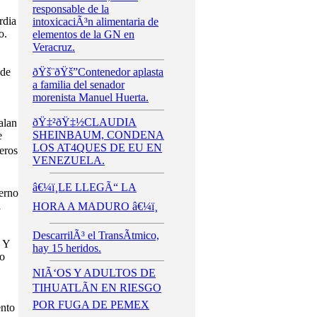
responsable de la
rdia
intoxicaciÃ³n alimentaria de
o.
elementos de la GN en
Veracruz.
 de
ðŸš¨ðŸš”Contenedor aplasta
a familia del senador
morenista Manuel Huerta.
ðŸ‡²ðŸ‡½CLAUDIA
alan
SHEINBAUM, CONDENA
e
LOS AT4QUES DE EU EN
eros
VENEZUELA.
â€¼ï¸LE LLEGÃ“ LA
ierno
a
HORA A MADURO â€¼ï¸
DescarrilÃ³ el TransÃ­tmico,
. Y
hay 15 heridos.
go
NIÃ‘OS Y ADULTOS DE
TIHUATLÃN EN RIESGO
POR FUGA DE PEMEX
ento