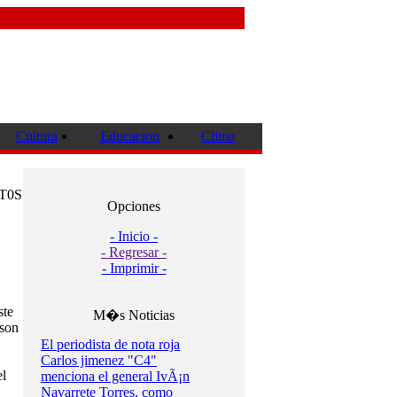
Cultura
Educacion
Clima
T0S
Opciones
- Inicio -
- Regresar -
- Imprimir -
ste
M�s Noticias
 son
El periodista de nota roja
Carlos jimenez "C4"
el
menciona el general IvÃ¡n
Navarrete Torres, como