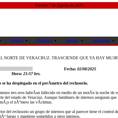
Viernes 7 de Agosto de 2026
Politica
Policiaca
Justicia
Seguridad
 AL NORTE DE VERACRUZ. TRASCIENDE QUE YA HAY MU3R
Fecha:
02/08/2025
Hora:
21:57 hrs.
 se ha desplegado en el perÃ­metro del reclusorio.
enos tres reos habrÃ­an fallecido en medio de un motÃ­n la noche de e
te del estado de Veracruz. Aunque familiares de internos aseguran que
mÃ¡s el nÃºmero las vÃ­ctimas.
r del reclusorio un grupo de internos que al parecer tiene el control d
³ fuego y mantiene sometidos a otros internos.