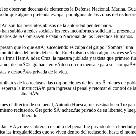
el se observan decenas de elementos la Defensa Nacional, Marina, Gua
mpedir que alguien pretenda escapar por alguna de las zonas del reclusori
tÃ­n son los presuntos abusos de la autoridad penitenciaria.
han subido a redes sociales los reos inconformes solicitan la presencia
narios de la ComisiÃ³n Estatal o Nacional de los Derechos Humanos.
presan que lo que estÃ¡ sucediendo es culpa del grupo "Sombra" una
 municipios del norte del estado. En el mismo video alguna voces seÃ±
ar a Irma HernÃ¡ndez Cruz, la maestra jubilada y taxista que primero fu
 Ãlamo, despuÃ©s grabada en vÃ­deo con un mensaje para sus compaÃ±
istas y despuÃ©s privada de la vida.
miliares de los reclusos, las corporaciones de los tres Ã³rdenes de gob
peran la instrucciÃ³n para ingresar al penal y retomar el control de l
situaciÃ³n.
es el director de ese penal, Antonio Huesca,fue asesinado en Tuxpan
 mismo reclusorio, Gregorio SÃ¡nchez,fue privado de su libertad y lue
liberado.
Jair VÃ¡zquez Cabrera, custodio del penal fue privado de su libertad y
ca las irregularidades que se viven dentro del reclusorio, hasta el mom