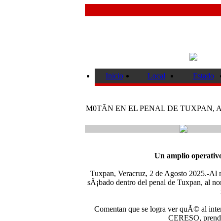
Inicio
Local
Estado
M0TÃN EN EL PENAL DE TUXPAN,
Un amplio operativo
Tuxpan, Veracruz, 2 de Agosto 2025.-Al m
sÃ¡bado dentro del penal de Tuxpan, al nor
Comentan que se logra ver quÃ© al interio
CERESO, prendiÃ