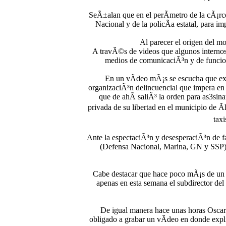
SeÃ±alan que en el perÃ­metro de la cÃ¡rc
Nacional y de la policÃ­a estatal, para i
Al parecer el origen del mo
A travÃ©s de videos que algunos internos 
medios de comunicaciÃ³n y de funcio
En un vÃ­deo mÃ¡s se escucha que ex
organizaciÃ³n delincuencial que impera en
que de ahÃ­ saliÃ³ la orden para as3sin
privada de su libertad en el municipio de
tax
Ante la espectaciÃ³n y desesperaciÃ³n de fa
(Defensa Nacional, Marina, GN y SSP) es
Cabe destacar que hace poco mÃ¡s de un m
apenas en esta semana el subdirector del
De igual manera hace unas horas Oscar 
obligado a grabar un vÃ­deo en donde expli