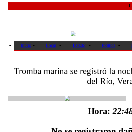
L
Inicio
Local
Estado
Politica
Tromba marina se registró la noc
del Río, Ver
Hora:
22:48
No se registraron dañ