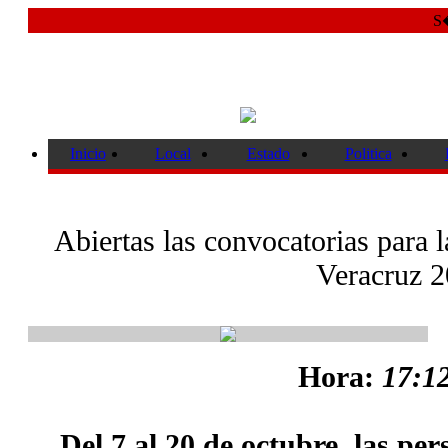
S�
Inicio
Local
Estado
Politica
Abiertas las convocatorias para 
Veracruz 
Hora:
17:12
Del 7 al 20 de octubre, las per