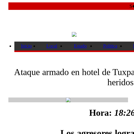
S�
Inicio
Local
Estado
Politica
Ataque armado en hotel de Tuxpan
heridos
Hora:
18:26
Los agresores logr