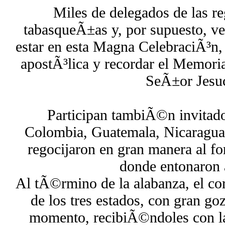
Miles de delegados de las r
tabasqueÃ±as y, por supuesto, ve
estar en esta Magna CelebraciÃ³n,
apostÃ³lica y recordar el Memoria
SeÃ±or Jesuc
Participan tambiÃ©n invitado
Colombia, Guatemala, Nicaragua 
regocijaron en gran manera al fo
donde entonaron 
Al tÃ©rmino de la alabanza, el cor
de los tres estados, con gran go
momento, recibiÃ©ndoles con l