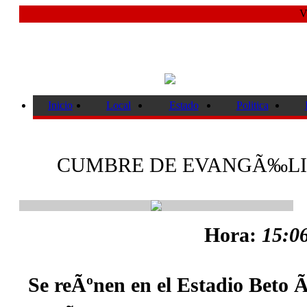
V
Inicio
Local
Estado
Politica
CUMBRE DE EVANGÃ‰LI
Hora:
15:06
Se reÃºnen en el Estadio Beto Ã