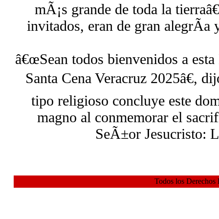
mÃ¡s grande de toda la tierraâ€¦
invitados, eran de gran alegrÃ­a 
â€œSean todos bienvenidos a est
Santa Cena Veracruz 2025â€, dijo
tipo religioso concluye este do
magno al conmemorar el sacrifi
SeÃ±or Jesucristo: L
Todos los Derechos 