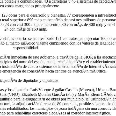
a potable a comunidades, 43 a carreteras y 46 a sistemas de captaciÃ³
en zonas marginadas principalmente.
s 123 obras para el desarrollo y bienestar, 77 corresponden a infraestruc
 total superior a 890 mdp en beneficio de casi tres millones de persona
cabo 23 con casi 300 mdp; en el centro, 30 con mÃ¡s de 400 mdp y en el 
24 con mÃ¡s de 160 mdp.
 el funcionario- se han realizado 121 contratos para ejecutar 166 obras
ego al marco jurÃ­dico vigente cumpliendo con los valores de legalidad 
responsabilidad.
ciÃ³n inmediata de este gobierno, a travÃ©s de la SIOP, a las afectaci
cipios del norte del estado, con la rehabilitaciÃ³n y el establecimiento
instalaciÃ³n de cuatro sistemas de interconexiÃ³n de Internet vÃ­a satel
 de emergencia de conexiÃ³n hacia centros de atenciÃ³n mÃ©dica.
icipaciÃ³n de diputadas y diputados
das y los diputados Luis Vicente Aguilar Castillo (Morena), Urbano Bau
Ruiz (VNU), Elizabeth Morales GarcÃ­a (PT) y MarÃ­a Elena CÃ³rdov
ilibrio para la asignaciÃ³n de obras por municipio, la justificaciÃ³n en
ructura, la adjudicaciÃ³n directa de 80 contratos, posible subejercicio de
les rehabilitados, los municipios de zona indÃ­gena sin una conectivid
ndo para rehabilitar carreteras aledaÃ±as al corredor interoceÃ¡nico.