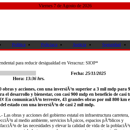
Viernes 7 de Agosto de 2026
Politica
Policiaca
Justicia
Seguridad
scendental para reducir desigualdad en Veracruz: SIOP*
Fecha:
25/11/2025
Hora:
13:36 hrs.
0 obras y acciones, con una inversiÃ³n superior a 3 mil mdp para 
 el desarrollo y bienestar, con casi 900 mdp en beneficio de casi t
â€¢ En comunicaciÃ³n terrestre, 43 grandes obras por mil 800 km e
 del estado con una inversiÃ³n de casi 2 mil mdp.
 Las obras y acciones del gobierno estatal en infraestructura carretera,
ecciÃ³n al medio ambiente, servicios bÃ¡sicos, espacios pÃºblicos y
facciÃ³n de las necesidades y elevar la calidad de vida de la poblaciÃ³