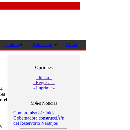
Cultura
Educacion
Clima
Opciones
- Inicio -
- Regresar -
- Imprimir -
94
res
n el
M�s Noticias
Compromiso 81: Inicia
Gobernadora construcciÃ³n
del Reservorio Naranjos
n,