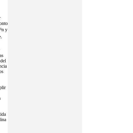
r
monto
Ã³n y
e.
h
as
 del
ncia
os
lir
a
tida
lina