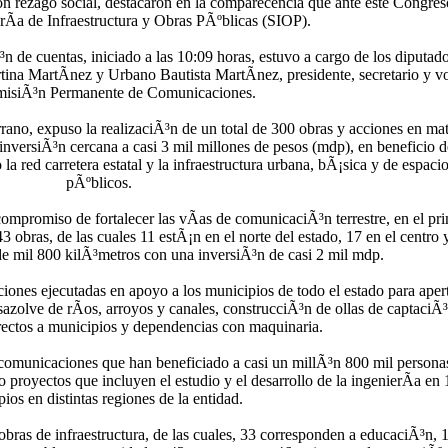
n rezago social, destacaron en la comparecencia que ante este Congres
rÃ­a de Infraestructura y Obras PÃºblicas (SIOP).
n de cuentas, iniciado a las 10:09 horas, estuvo a cargo de los diputad
a MartÃ­nez y Urbano Bautista MartÃ­nez, presidente, secretario y v
misiÃ³n Permanente de Comunicaciones.
rano, expuso la realizaciÃ³n de un total de 300 obras y acciones en mat
inversiÃ³n cercana a casi 3 mil millones de pesos (mdp), en beneficio d
 red carretera estatal y la infraestructura urbana, bÃ¡sica y de espaci
pÃºblicos.
mpromiso de fortalecer las vÃ­as de comunicaciÃ³n terrestre, en el pr
 obras, de las cuales 11 estÃ¡n en el norte del estado, 17 en el centro 
de mil 800 kilÃ³metros con una inversiÃ³n de casi 2 mil mdp.
ciones ejecutadas en apoyo a los municipios de todo el estado para aper
sazolve de rÃ­os, arroyos y canales, construcciÃ³n de ollas de captaciÃ
rectos a municipios y dependencias con maquinaria.
ecomunicaciones que han beneficiado a casi un millÃ³n 800 mil persona
proyectos que incluyen el estudio y el desarrollo de la ingenierÃ­a en 
ios en distintas regiones de la entidad.
ras de infraestructura, de las cuales, 33 corresponden a educaciÃ³n, 1