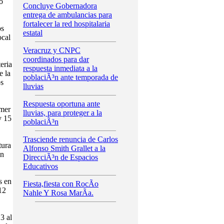
o
Concluye Gobernadora
entrega de ambulancias para
fortalecer la red hospitalaria
os
estatal
ocal
Veracruz y CNPC
coordinados para dar
eria
respuesta inmediata a la
e la
poblaciÃ³n ante temporada de
os
lluvias
Respuesta oportuna ante
imer
lluvias, para proteger a la
y 15
poblaciÃ³n
Trasciende renuncia de Carlos
tura
Alfonso Smith Grallet a la
³n
DirecciÃ³n de Espacios
Educativos
s en
Fiesta,fiesta con RocÃ­o
12
Nahle Y Rosa MarÃ­a.
3 al