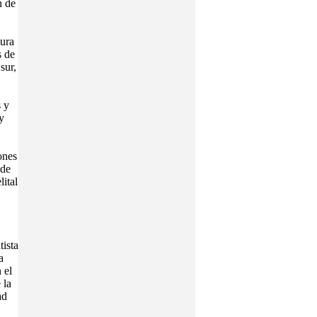
n de
tura
s de
sur,
 y
y
ones
 de
ital
tista
a
 el
 la
ad