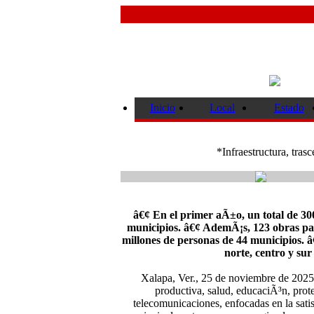
Inicio
Local
Estado
*Infraestructura, tra
â€¢ En el primer aÃ±o, un total de 30
municipios. â€¢ AdemÃ¡s, 123 obras para
millones de personas de 44 municipios. 
norte, centro y sur
Xalapa, Ver., 25 de noviembre de 2025.-
productiva, salud, educaciÃ³n, prot
telecomunicaciones, enfocadas en la satis