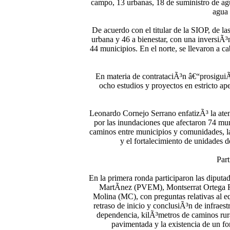
campo, 13 urbanas, 18 de suministro de agu
agua 
De acuerdo con el titular de la SIOP, de la
urbana y 46 a bienestar, con una inversiÃ³n
44 municipios. En el norte, se llevaron a 
En materia de contrataciÃ³n â€“prosiguiÃ³
ocho estudios y proyectos en estricto ap
Leonardo Cornejo Serrano enfatizÃ³ la aten
por las inundaciones que afectaron 74 muni
caminos entre municipios y comunidades, la 
y el fortalecimiento de unidades
Part
En la primera ronda participaron las diputa
MartÃ­nez (PVEM), Montserrat Ortega 
Molina (MC), con preguntas relativas al equ
retraso de inicio y conclusiÃ³n de infraest
dependencia, kilÃ³metros de caminos rura
pavimentada y la existencia de un fo