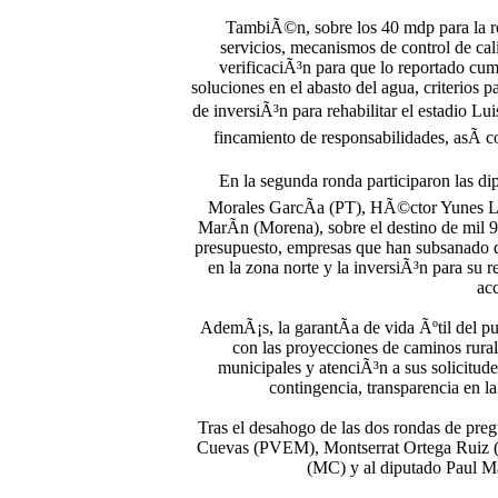
TambiÃ©n, sobre los 40 mdp para la reh
servicios, mecanismos de control de cal
verificaciÃ³n para que lo reportado cump
soluciones en el abasto del agua, criterios 
de inversiÃ³n para rehabilitar el estadio Lu
fincamiento de responsabilidades, asÃ­ c
En la segunda ronda participaron las di
Morales GarcÃ­a (PT), HÃ©ctor Yunes 
MarÃ­n (Morena), sobre el destino de mil 9
presupuesto, empresas que han subsanado de
en la zona norte y la inversiÃ³n para su
acc
AdemÃ¡s, la garantÃ­a de vida Ãºtil del pu
con las proyecciones de caminos rural
municipales y atenciÃ³n a sus solicitudes
contingencia, transparencia en la
Tras el desahogo de las dos rondas de preg
Cuevas (PVEM), Montserrat Ortega Ruiz 
(MC) y al diputado Paul Ma