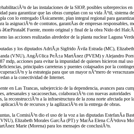
abilitaciÃ³n de las instalaciones de la SIOP, posibles sobreprecios en
idad para garantizar que las obras cumplan con su vida Ãºtil, sistema de
la con lo entregado fÃ­sicamente, plan integral regional para garantiza
para la asignaciÃ³n de contratos, garantÃ­as de empresas responsables, 
is â€œPirataâ€ Fuente, monto original y final de la obra Nido del Halc
omo las acciones realizadas alrededor de la planta nuclear Laguna Verd
putadas y los diputados AdriÃ¡n Sigfrido Ãvila Estrada (MC), Elizabet
Landa (VNU), AngÃ©lica PeÃ±a MartÃ­nez (PVEM) y Alejandro Porr
87 mdp, acciones para evitar la impunidad de quienes hicieron mal uso
ficiencias, principales carreteras y puentes colapsados por la continge
 recuperaciÃ³n y la estrategia para que un mayor nÃºmero de veracruzan
edan a la conectividad de Internet.
ente en Las Trancas, subejercicio de la dependencia, avances para cump
es, artesanales y sacacosechas, colaboraciÃ³n con nuevas autoridades
, la reconstrucciÃ³n a la infraestructura de la zona norte afectada por l
 aplicaciÃ³n de recursos y la agilizaciÃ³n en la entrega de obras.
untas, la ComisiÃ³n dio el uso de la voz a las diputadas EstefanÃ­a Bas
(VNU), Elizabeth Morales GarcÃ­a (PT) y MarÃ­a Elena CÃ³rdova Mo
rtÃ­nez Marie (Morena) para los mensajes de conclusiÃ³n.