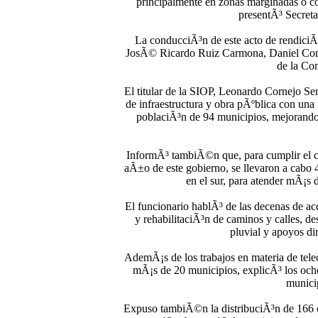
principalmente en zonas marginadas o co
presentÃ³ Secreta
La conducciÃ³n de este acto de rendiciÃ³
JosÃ© Ricardo Ruiz Carmona, Daniel Cortin
de la Co
El titular de la SIOP, Leonardo Cornejo Ser
de infraestructura y obra pÃºblica con una 
poblaciÃ³n de 94 municipios, mejorando la
InformÃ³ tambiÃ©n que, para cumplir el co
aÃ±o de este gobierno, se llevaron a cabo 43
en el sur, para atender mÃ¡s 
El funcionario hablÃ³ de las decenas de ac
y rehabilitaciÃ³n de caminos y calles, de
pluvial y apoyos di
AdemÃ¡s de los trabajos en materia de tel
mÃ¡s de 20 municipios, explicÃ³ los ocho 
municip
Expuso tambiÃ©n la distribuciÃ³n de 166 ob