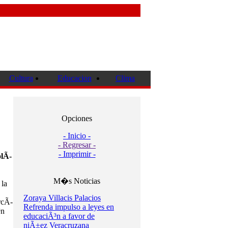
Cultura
Educacion
Clima
Opciones
- Inicio -
- Regresar -
- Imprimir -
olÃ­
M�s Noticias
 la
Zoraya Villacis Palacios
rcÃ­
Refrenda impulso a leyes en
³n
educaciÃ³n a favor de
niÃ±ez Veracruzana