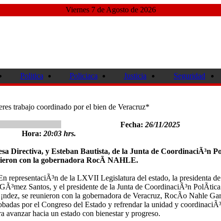
Viernes 7 de Agosto de 2026
Politica
Policiaca
Justicia
Seguridad
res trabajo coordinado por el bien de Veracruz*
Fecha:
26/11/2025
Hora:
20:03 hrs.
sa Directiva, y Esteban Bautista, de la Junta de CoordinaciÃ³n P
unieron con la gobernadora RocÃ­ NAHLE.
n representaciÃ³n de la LXVII Legislatura del estado, la presidenta de
GÃ³mez Santos, y el presidente de la Junta de CoordinaciÃ³n PolÃ­tica
¡ndez, se reunieron con la gobernadora de Veracruz, RocÃ­o Nahle Ga
robadas por el Congreso del Estado y refrendar la unidad y coordinaciÃ
ara avanzar hacia un estado con bienestar y progreso.