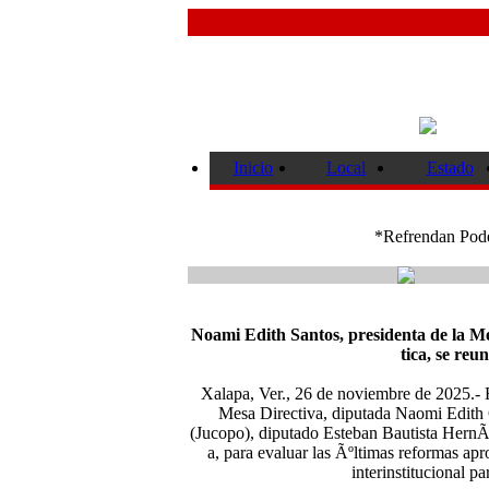
Inicio
Local
Estado
*Refrendan Pode
Noami Edith Santos, presidenta de la Me
tica, se re
Xalapa, Ver., 26 de noviembre de 2025.- E
Mesa Directiva, diputada Naomi Edith 
(Jucopo), diputado Esteban Bautista HernÃ
a, para evaluar las Ãºltimas reformas ap
interinstitucional p