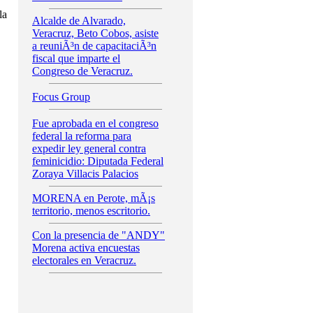
la
Alcalde de Alvarado,
Veracruz, Beto Cobos, asiste
a reuniÃ³n de capacitaciÃ³n
fiscal que imparte el
Congreso de Veracruz.
Focus Group
Fue aprobada en el congreso
federal la reforma para
expedir ley general contra
feminicidio: Diputada Federal
Zoraya Villacis Palacios
MORENA en Perote, mÃ¡s
territorio, menos escritorio.
Con la presencia de "ANDY"
Morena activa encuestas
electorales en Veracruz.