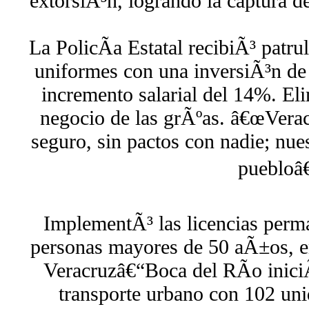
extorsiÃ³n, logrando la captura d
La PolicÃ­a Estatal recibiÃ³ patru
uniformes con una inversiÃ³n d
incremento salarial del 14%. El
negocio de las grÃºas. â€œVerac
seguro, sin pactos con nadie; nue
puebloâ€
ImplementÃ³ las licencias perma
personas mayores de 50 aÃ±os, e
Veracruzâ€“Boca del RÃ­o inici
transporte urbano con 102 uni