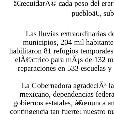
â€œcuidarÃ© cada peso del erario
puebloâ€, su
Las lluvias extraordinarias d
municipios, 204 mil habitante
habilitaron 81 refugios temporales,
elÃ©ctrico para mÃ¡s de 132 mil
reparaciones en 533 escuelas 
La Gobernadora agradeciÃ³ la 
mexicano, dependencias federa
gobiernos estatales, â€œnunca a
contingencia tan fuerte; nuestro 