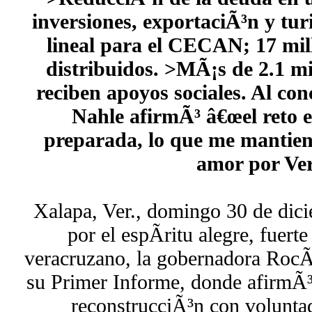
inversiones, exportaciÃ³n y tu
lineal para el CECAN; 17 mi
distribuidos. >MÃ¡s de 2.1 m
reciben apoyos sociales. Al con
Nahle afirmÃ³ â€œel reto e
preparada, lo que me mantien
amor por Ve
Xalapa, Ver., domingo 30 de dic
por el espÃ­ritu alegre, fuert
veracruzano, la gobernadora RocÃ
su Primer Informe, donde afirmÃ³
reconstrucciÃ³n con voluntad