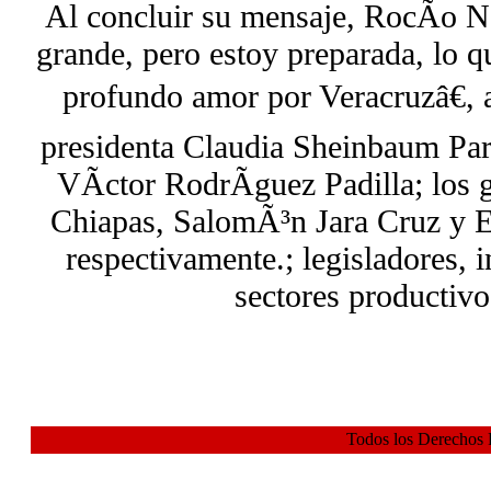
Al concluir su mensaje, RocÃ­o N
grande, pero estoy preparada, lo 
profundo amor por Veracruzâ€, a
presidenta Claudia Sheinbaum Pa
VÃ­ctor RodrÃ­guez Padilla; los
Chiapas, SalomÃ³n Jara Cruz y 
respectivamente.; legisladores, 
sectores productivo
Todos los Derechos 