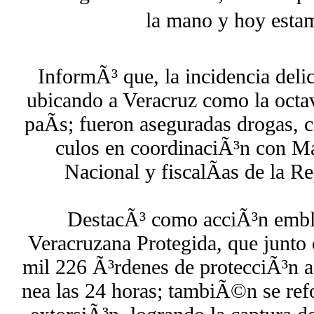
la mano y hoy estam
InformÃ³ que, la incidencia del
ubicando a Veracruz como la octa
paÃ­s; fueron aseguradas drogas, 
culos en coordinaciÃ³n con Ma
Nacional y fiscalÃ­as de la R
DestacÃ³ como acciÃ³n embl
Veracruzana Protegida, que junto 
mil 226 Ã³rdenes de protecciÃ³n a
nea las 24 horas; tambiÃ©n se refo