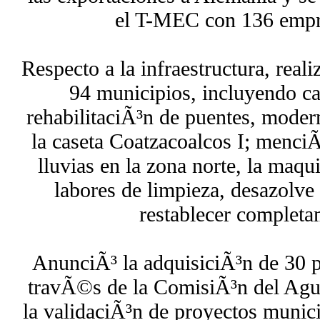
el T-MEC con 136 empr
Respecto a la infraestructura, rea
94 municipios, incluyendo c
rehabilitaciÃ³n de puentes, modern
la caseta Coatzacoalcos I; menciÃ
lluvias en la zona norte, la maqu
labores de limpieza, desazolve
restablecer completa
AnunciÃ³ la adquisiciÃ³n de 30 
travÃ©s de la ComisiÃ³n del Agua
la validaciÃ³n de proyectos munici