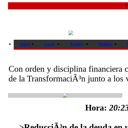
V
Inicio
Local
Estado
Politica
Con orden y disciplina financiera 
de la TransformaciÃ³n junto a los
Hora:
20:23
>ReducciÃ³n de la deuda en 