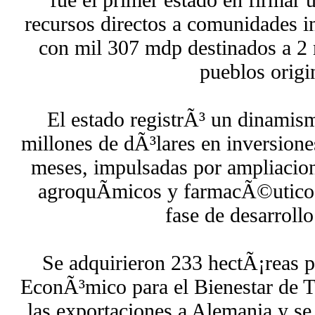
recursos directos a comunidades i
con mil 307 mdp destinados a 2 
pueblos origi
El estado registrÃ³ un dinamis
millones de dÃ³lares en inversione
meses, impulsadas por ampliacion
agroquÃ­micos y farmacÃ©utico
fase de desarrollo
Se adquirieron 233 hectÃ¡reas p
EconÃ³mico para el Bienestar de
las exportaciones a Alemania y se