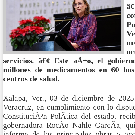
â
co
Po
Ve
mÃ
oc
servicios. â€¢ Este aÃ±o, el gobier
millones de medicamentos en 60 hos
centros de salud.
Xalapa, Ver., 03 de diciembre de 2025
Veracruz, en cumplimiento con lo dispue
ConstituciÃ³n PolÃ­tica del estado, rec
gobernadora RocÃ­o Nahle GarcÃ­a, qui
informe de las principales obras y acc