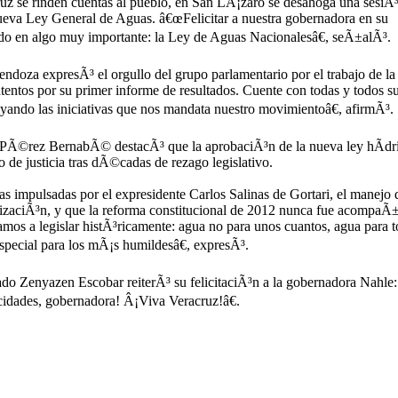
ruz se rinden cuentas al pueblo, en San LÃ¡zaro se desahoga una sesiÃ
nueva Ley General de Aguas. â€œFelicitar a nuestra gobernadora en su
o en algo muy importante: la Ley de Aguas Nacionalesâ€, seÃ±alÃ³.
ndoza expresÃ³ el orgullo del grupo parlamentario por el trabajo de la
tos por su primer informe de resultados. Cuente con todas y todos s
yando las iniciativas que nos mandata nuestro movimientoâ€, afirmÃ³.
o PÃ©rez BernabÃ© destacÃ³ que la aprobaciÃ³n de la nueva ley hÃ­dr
o de justicia tras dÃ©cadas de rezago legislativo.
 impulsadas por el expresidente Carlos Salinas de Gortari, el manejo 
alizaciÃ³n, y que la reforma constitucional de 2012 nunca fue acompaÃ
os a legislar histÃ³ricamente: agua no para unos cuantos, agua para t
especial para los mÃ¡s humildesâ€, expresÃ³.
tado Zenyazen Escobar reiterÃ³ su felicitaciÃ³n a la gobernadora Nahle:
idades, gobernadora! Â¡Viva Veracruz!â€.