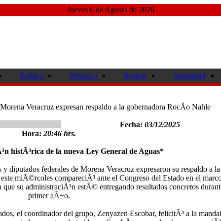
Jueves 6 de Agosto de 2026
Politica
Policiaca
Justicia
Seguridad
 Morena Veracruz expresan respaldo a la gobernadora RocÃ­o Nahle
Fecha:
03/12/2025
Hora:
20:46 hrs.
³n histÃ³rica de la nueva Ley General de Aguas*
 diputados federales de Morena Veracruz expresaron su respaldo a la
este miÃ©rcoles compareciÃ³ ante el Congreso del Estado en el marc
n que su administraciÃ³n estÃ© entregando resultados concretos durant
primer aÃ±o.
os, el coordinador del grupo, Zenyazen Escobar, felicitÃ³ a la mandat