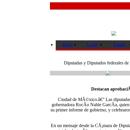
Inicio
Local
Estado
Diputadas y Diputados federales de
Destacan aprobaciÃ
Ciudad de MÃ©xico.â€” Las diputadas y
gobernadora RocÃ­o Nahle GarcÃ­a, quien 
su primer informe de gobierno, y celebraro
En un mensaje desde la CÃ¡mara de Diputad