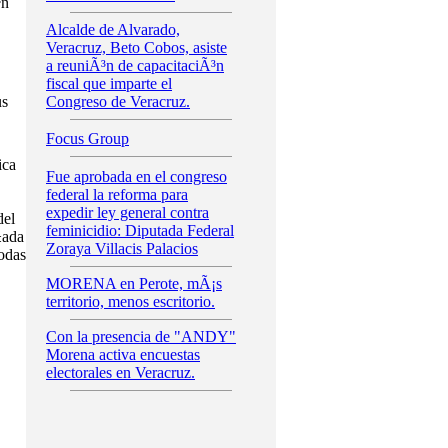
³n
Alcalde de Alvarado,
Veracruz, Beto Cobos, asiste
a reuniÃ³n de capacitaciÃ³n
fiscal que imparte el
us
Congreso de Veracruz.
Focus Group
ica
Fue aprobada en el congreso
federal la reforma para
expedir ley general contra
del
feminicidio: Diputada Federal
±ada
Zoraya Villacis Palacios
odas
MORENA en Perote, mÃ¡s
territorio, menos escritorio.
Con la presencia de "ANDY"
Morena activa encuestas
electorales en Veracruz.