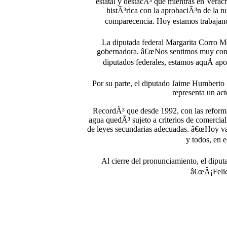
estatal y destacÃ³ que mientras en Verac
histÃ³rica con la aprobaciÃ³n de la 
comparecencia. Hoy estamos trabajand
La diputada federal Margarita Corro Me
gobernadora. â€œNos sentimos muy conten
diputados federales, estamos aquÃ­ apo
Por su parte, el diputado Jaime Humbert
representa un act
RecordÃ³ que desde 1992, con las reformas
agua quedÃ³ sujeto a criterios de comerci
de leyes secundarias adecuadas. â€œHoy vam
y todos, en 
Al cierre del pronunciamiento, el dipu
â€œÂ¡Felic