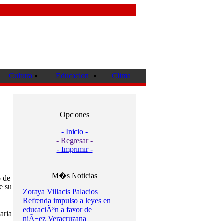
Cultura
Educacion
Clima
Opciones
- Inicio -
- Regresar -
- Imprimir -
M�s Noticias
o de
e su
Zoraya Villacis Palacios
Refrenda impulso a leyes en
educaciÃ³n a favor de
aria
niÃ±ez Veracruzana