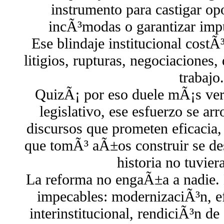
instrumento para castigar opo
incÃ³modas o garantizar impu
Ese blindaje institucional cost
litigios, rupturas, negociaciones,
trabajo.
QuizÃ¡ por eso duele mÃ¡s ver
legislativo, ese esfuerzo se arr
discursos que prometen eficacia,
que tomÃ³ aÃ±os construir se des
historia no tuvie
La reforma no engaÃ±a a nadie. L
impecables: modernizaciÃ³n, ef
interinstitucional, rendiciÃ³n d