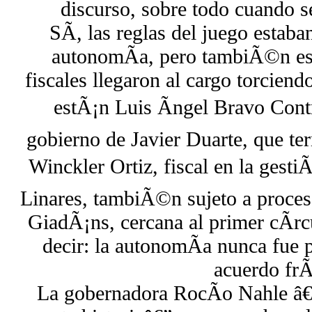
discurso, sobre todo cuando s
SÃ­, las reglas del juego estaba
autonomÃ­a, pero tambiÃ©n es 
fiscales llegaron al cargo torcien
estÃ¡n Luis Ãngel Bravo Contr
gobierno de Javier Duarte, que te
Winckler Ortiz, fiscal en la gest
Linares, tambiÃ©n sujeto a proce
GiadÃ¡ns, cercana al primer cÃ­rc
decir: la autonomÃ­a nunca fue 
acuerdo frÃ
La gobernadora RocÃ­o Nahle â€”