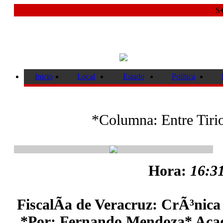
S�
Inicio
Local
Estado
Politica
*Columna: Entre Tiri
Hora:
16:31
FiscalÃ­a de Veracruz: CrÃ³nic
*Por: Fernando Mendoza* Acad