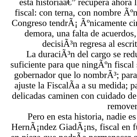
esta historiaâ€” recupera ahora 
fiscal: con terna, con nombre Ãºn
Congreso tendrÃ¡ Ãºnicamente cin
demora, una falta de acuerdos,
decisiÃ³n regresa al escri
La duraciÃ³n del cargo se red
suficiente para que ningÃºn fiscal
gobernador que lo nombrÃ³; para
ajuste la FiscalÃ­a a su medida; p
delicadas caminen con cuidado de
remover
Pero en esta historia, nadie e
HernÃ¡ndez GiadÃ¡ns, fiscal en f