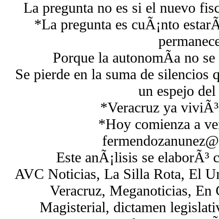
La pregunta no es si el nuevo fis
*La pregunta es cuÃ¡nto estarÃ
permanece
Porque la autonomÃ­a no se 
Se pierde en la suma de silencios q
un espejo del
*Veracruz ya viviÃ³ 
*Hoy comienza a ver
fermendozanunez@
Este anÃ¡lisis se elaborÃ³ 
AVC Noticias, La Silla Rota, El U
Veracruz, Meganoticias, En 
Magisterial, dictamen legislati