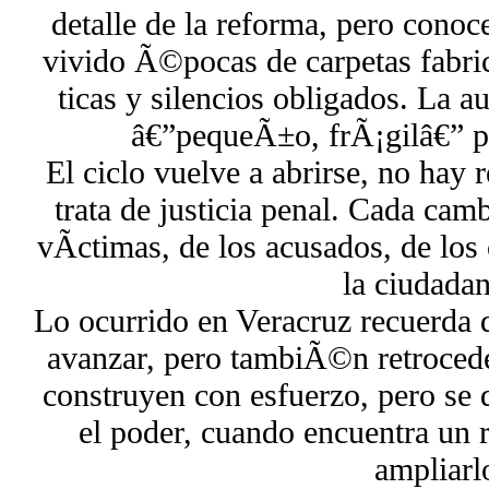
detalle de la reforma, pero cono
vivido Ã©pocas de carpetas fabri
ticas y silencios obligados. La 
â€”pequeÃ±o, frÃ¡gilâ€” po
El ciclo vuelve a abrirse, no hay
trata de justicia penal. Cada cam
vÃ­ctimas, de los acusados, de los 
la ciudadan
Lo ocurrido en Veracruz recuerda q
avanzar, pero tambiÃ©n retrocede
construyen con esfuerzo, pero se 
el poder, cuando encuentra un 
ampliarl