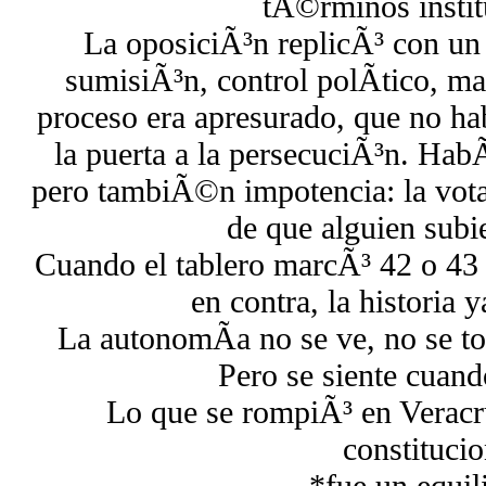
tÃ©rminos instit
La oposiciÃ³n replicÃ³ con un
sumisiÃ³n, control polÃ­tico, m
proceso era apresurado, que no hab
la puerta a la persecuciÃ³n. HabÃ
pero tambiÃ©n impotencia: la vota
de que alguien subie
Cuando el tablero marcÃ³ 42 o 43 
en contra, la historia y
La autonomÃ­a no se ve, no se to
Pero se siente cuand
Lo que se rompiÃ³ en Veracru
constitucio
*fue un equil