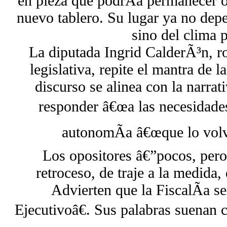
en pieza que podrÃ­a permanecer o
nuevo tablero. Su lugar ya no depe
sino del clima p
La diputada Ingrid CalderÃ³n, ro
legislativa, repite el mantra de la
discurso se alinea con la narrati
responder â€œa las necesidades
autonomÃ­a â€œque lo volvi
Los opositores â€”pocos, pero
retroceso, de traje a la medida,
Advierten que la FiscalÃ­a s
Ejecutivoâ€. Sus palabras suenan ca