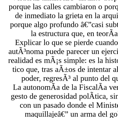
porque las calles cambiaron o porq
de inmediato la grieta en la arqui
porque algo profundo â€”casi sub
la estructura que, en teorÃ­a,
Explicar lo que se pierde cuando
autÃ³noma puede parecer un ejerci
realidad es mÃ¡s simple: es la hi
tico que, tras aÃ±os de intentar a
poder, regresÃ³ al punto del q
La autonomÃ­a de la FiscalÃ­a ve
gesto de generosidad polÃ­tica, s
con un pasado donde el Ministe
maquillajeâ€” un arma del go