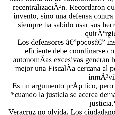
recentralizaciÃ³n. Recordaron qu
invento, sino una defensa contra
siempre ha sabido usar sus her
quirÃºrgi
Los defensores â€”pocosâ€” insi
eficiente debe coordinarse co
autonomÃ­as excesivas generan b
mejor una FiscalÃ­a cercana al p
inmÃ³vi
Es un argumento prÃ¡ctico, pero 
*cuando la justicia se acerca dema
justicia.
Veracruz no olvida. Los ciudadan