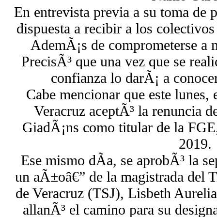
En entrevista previa a su toma de p
dispuesta a recibir a los colectivo
AdemÃ¡s de comprometerse a mod
PrecisÃ³ que una vez que se reali
confianza lo darÃ¡ a conoce
Cabe mencionar que este lunes, 
Veracruz aceptÃ³ la renuncia 
GiadÃ¡ns como titular de la FGE
2019.
Ese mismo dÃ­a, se aprobÃ³ la se
un aÃ±oâ€” de la magistrada del Tr
de Veracruz (TSJ), Lisbeth Aureli
allanÃ³ el camino para su design