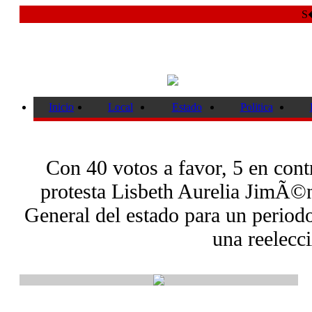
S�
Inicio
Local
Estado
Politica
Con 40 votos a favor, 5 en cont
protesta Lisbeth Aurelia JimÃ©
General del estado para un period
una reelecc