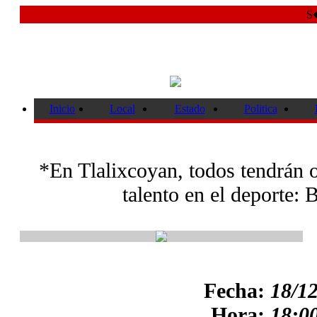
S�
Inicio
Local
Estado
Politica
*En Tlalixcoyan, todos tendrán 
talento en el deporte:
Fecha:
18/1
Hora:
18:00