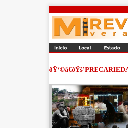
ðŸ‘©â€ðŸš’PRECARIEDA