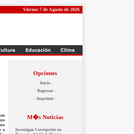
Viernes 7 de Agosto de 2026
Opciones
- Inicio -
- Regresar -
- Imprimir -
ran
M�s Noticias
nes
ato
o a
Investigan Corrupción en