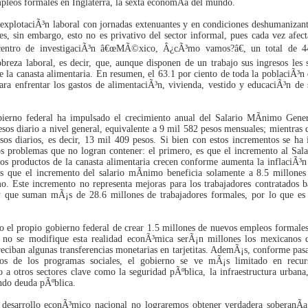
eos formales en Inglaterra, la sexta economÃ­a del mundo.
 explotaciÃ³n laboral con jornadas extenuantes y en condiciones deshumanizant
les, sin embargo, esto no es privativo del sector informal, pues cada vez afect
 centro de investigaciÃ³n â€œMÃ©xico, Â¿cÃ³mo vamos?â€, un total de 4
breza laboral, es decir, que, aunque disponen de un trabajo sus ingresos les 
de la canasta alimentaria. En resumen, el 63.1 por ciento de toda la poblaciÃ³n 
ara enfrentar los gastos de alimentaciÃ³n, vivienda, vestido y educaciÃ³n de 
bierno federal ha impulsado el crecimiento anual del Salario MÃ­nimo Gener
os diario a nivel general, equivalente a 9 mil 582 pesos mensuales; mientras 
sos diarios, es decir, 13 mil 409 pesos. Si bien con estos incrementos se ha 
os problemas que no logran contener: el primero, es que el incremento al Sala
los productos de la canasta alimentaria crecen conforme aumenta la inflaciÃ³n
es que el incremento del salario mÃ­nimo beneficia solamente a 8.5 millones
o. Este incremento no representa mejoras para los trabajadores contratados b
y que suman mÃ¡s de 28.6 millones de trabajadores formales, por lo que es
 el propio gobierno federal de crear 1.5 millones de nuevos empleos formales
o no se modifique esta realidad econÃ³mica serÃ¡n millones los mexicanos 
ciban algunas transferencias monetarias en tarjetitas. AdemÃ¡s, conforme pasa
os de los programas sociales, el gobierno se ve mÃ¡s limitado en recur
 a otros sectores clave como la seguridad pÃºblica, la infraestructura urbana,
ando deuda pÃºblica.
l desarrollo econÃ³mico nacional no lograremos obtener verdadera soberanÃ­a