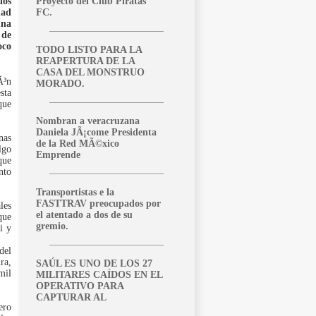
dos
Proyecto del Club Piratas
dad
FC.
una
 de
oco
TODO LISTO PARA LA
REAPERTURA DE LA
CASA DEL MONSTRUO
Ã³n
MORADO.
sta
que
Nombran a veracruzana
Daniela JÃ¡come Presidenta
nas
de la Red MÃ©xico
lgo
Emprende
que
nto
Transportistas e la
FASTTRAV preocupados por
les
el atentado a dos de su
que
gremio.
i y
del
ra,
SAÚL ES UNO DE LOS 27
mil
MILITARES CAÍDOS EN EL
OPERATIVO PARA
CAPTURAR AL
ero