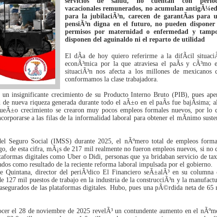
servicios de salud, no cuentan con perio
vacacionales remunerados, no acumulan antigÃ¼e
para la jubilaciÃ³n, carecen de garantÃ­as para 
pensiÃ³n digna en el futuro, no pueden disponer
permisos por maternidad o enfermedad y tamp
disponen del aguinaldo ni el reparto de utilidad
El dÃ­a de hoy quiero referirme a la difÃ­cil situaci
econÃ³mica por la que atraviesa el paÃ­s y cÃ³mo e
situaciÃ³n nos afecta a los millones de mexicanos 
conformamos la clase trabajadora.
un insignificante crecimiento de su Producto Interno Bruto (PIB), pues ape
d de nueva riqueza generada durante todo el aÃ±o en el paÃ­s fue bajÃ­sima; a
queÃ±o crecimiento se crearon muy pocos empleos formales nuevos, por lo 
ncorporarse a las filas de la informalidad laboral para obtener el mÃ­nimo suste
del Seguro Social (IMSS) durante 2025, el nÃºmero total de empleos forma
go, de esta cifra, mÃ¡s de 217 mil realmente no fueron empleos nuevos, si no 
ataformas digitales como Uber o Didi, personas que ya bridaban servicio de tax
dos como resultado de la reciente reforma laboral impulsada por el gobierno.
e Quintana, director del periÃ³dico El Financiero seÃ±alÃ³ en su columna 
 127 mil puestos de trabajo en la industria de la construcciÃ³n y la manufactu
segurados de las plataformas digitales. Hubo, pues una pÃ©rdida neta de 65 
nocer el 28 de noviembre de 2025 revelÃ³ un contundente aumento en el nÃºm