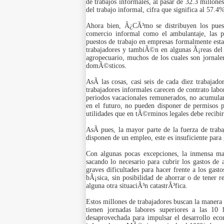
de trabajos informales, al pasar de 32.3 millone
del trabajo informal, cifra que significa al 57.
Ahora bien, Â¿CÃ³mo se distribuyen los puest
comercio informal como el ambulantaje, las p
puestos de trabajo en empresas formalmente estab
trabajadores y tambiÃ©n en algunas Ã¡reas del 
agropecuario, muchos de los cuales son jornal
domÃ©sticos.
AsÃ­ las cosas, casi seis de cada diez trabaja
trabajadores informales carecen de contrato labo
periodos vacacionales remunerados, no acumulan
en el futuro, no pueden disponer de permisos 
utilidades que en tÃ©rminos legales debe recib
AsÃ­ pues, la mayor parte de la fuerza de trab
disponen de un empleo, este es insuficiente para 
Con algunas pocas excepciones, la inmensa may
sacando lo necesario para cubrir los gastos de 
graves dificultades para hacer frente a los gast
bÃ¡sica, sin posibilidad de ahorrar o de tener 
alguna otra situaciÃ³n catastrÃ³fica.
Estos millones de trabajadores buscan la manera d
tienen jornadas labores superiores a las 10
desaprovechada para impulsar el desarrollo econ