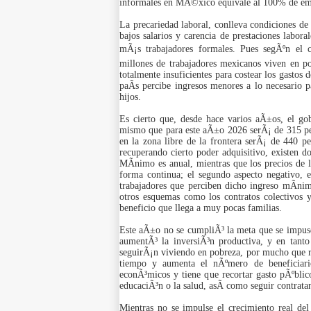
informales en MÃ©xico equivale al 100% de empl
La precariedad laboral, conlleva condiciones de
bajos salarios y carencia de prestaciones labora
mÃ¡s trabajadores formales. Pues segÃºn el
millones de trabajadores mexicanos viven en po
totalmente insuficientes para costear los gastos 
paÃ­s percibe ingresos menores a lo necesario p
hijos.
Es cierto que, desde hace varios aÃ±os, el go
mismo que para este aÃ±o 2026 serÃ¡ de 315 pes
en la zona libre de la frontera serÃ¡ de 440 pe
recuperando cierto poder adquisitivo, existen d
MÃ­nimo es anual, mientras que los precios de 
forma continua; el segundo aspecto negativo, 
trabajadores que perciben dicho ingreso mÃ­nim
otros esquemas como los contratos colectivos 
beneficio que llega a muy pocas familias.
Este aÃ±o no se cumpliÃ³ la meta que se impuso
aumentÃ³ la inversiÃ³n productiva, y en tant
seguirÃ¡n viviendo en pobreza, por mucho que re
tiempo y aumenta el nÃºmero de beneficiari
econÃ³micos y tiene que recortar gasto pÃºblico
educaciÃ³n o la salud, asÃ­ como seguir contrat
Mientras no se impulse el crecimiento real de