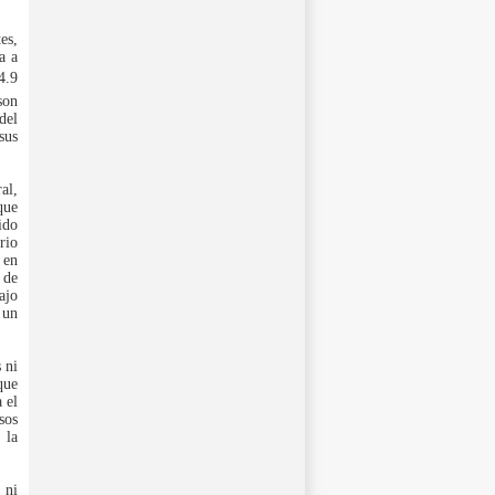
es,
a a
4.9
son
del
sus
al,
que
ido
rio
 en
 de
ajo
 un
 ni
que
 el
sos
 la
 ni