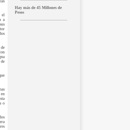
las
Hay más de 45 Millones de
Pesos
 el
n a
sus
tor
dos
 de
con
gna
 de
que
nas
 en
sta
a o
dos
era
res