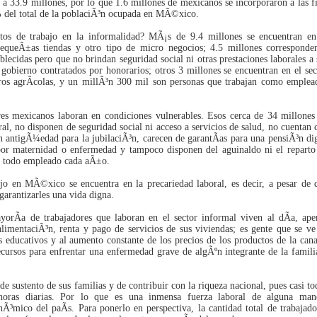
s a 33.9 millones, por lo que 1.6 millones de mexicanos se incorporaron a las fi
4% del total de la poblaciÃ³n ocupada en MÃ©xico.
os de trabajo en la informalidad? MÃ¡s de 9.4 millones se encuentran en
equeÃ±as tiendas y otro tipo de micro negocios; 4.5 millones corresponde
lecidas pero que no brindan seguridad social ni otras prestaciones laborales a 
gobierno contratados por honorarios; otros 3 millones se encuentran en el sec
eros agrÃ­colas, y un millÃ³n 300 mil son personas que trabajan como emplea
dores mexicanos laboran en condiciones vulnerables. Esos cerca de 34 millones
ral, no disponen de seguridad social ni acceso a servicios de salud, no cuentan 
 antigÃ¼edad para la jubilaciÃ³n, carecen de garantÃ­as para una pensiÃ³n di
por maternidad o enfermedad y tampoco disponen del aguinaldo ni el reparto
ir todo empleado cada aÃ±o.
ajo en MÃ©xico se encuentra en la precariedad laboral, es decir, a pesar de 
garantizarles una vida digna.
orÃ­a de trabajadores que laboran en el sector informal viven al dÃ­a, ape
alimentaciÃ³n, renta y pago de servicios de sus viviendas; es gente que se ve
os educativos y al aumento constante de los precios de los productos de la cana
recursos para enfrentar una enfermedad grave de algÃºn integrante de la famili
e sustento de sus familias y de contribuir con la riqueza nacional, pues casi to
 horas diarias. Por lo que es una inmensa fuerza laboral de alguna man
Ã³mico del paÃ­s. Para ponerlo en perspectiva, la cantidad total de trabajado