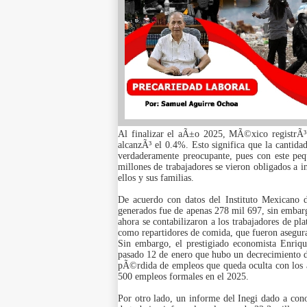
Al finalizar el aÃ±o 2025, MÃ©xico registrÃ³ 
alcanzÃ³ el 0.4%. Esto significa que la cantida
verdaderamente preocupante, pues con este pe
millones de trabajadores se vieron obligados a i
ellos y sus familias.
De acuerdo con datos del Instituto Mexicano 
generados fue de apenas 278 mil 697, sin embar
ahora se contabilizaron a los trabajadores de pl
como repartidores de comida, que fueron asegura
Sin embargo, el prestigiado economista Enriqu
pasado 12 de enero que hubo un decrecimiento de
pÃ©rdida de empleos que queda oculta con los a
500 empleos formales en el 2025.
Por otro lado, un informe del Inegi dado a co