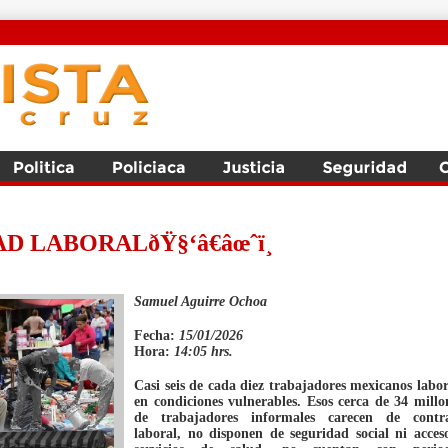
D LABORALðŸ§‘â€âœˆï¸
Samuel Aguirre Ochoa
Fecha:
15/01/2026
Hora:
14:05 hrs.
Casi seis de cada diez trabajadores mexicanos labo
en condiciones vulnerables. Esos cerca de 34 millo
de trabajadores informales carecen de contr
laboral, no disponen de seguridad social ni acces