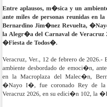
Entre aplausos, m�sica y un ambien
ante miles de personas reunidas en l
Bernardino Jim�nez Revuelta, �Nayo
la Alegr�a del Carnaval de Veracruz 2
�Fiesta de Todos�.
Veracruz, Ver., 12 de febrero de 2026.-
ambiente desbordado de emoci�n, ante 
en la Macroplaza del Malec�n, Bern
�Nayo I�, fue coronado Rey de la 
Veracruz 2026, en su edici�n 102, la �