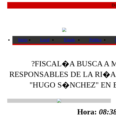
Do
Inicio
Local
Estado
Politica
?FISCAL�A BUSCA A
RESPONSABLES DE LA RI�A
"HUGO S�NCHEZ" EN B
Hora:
08:38