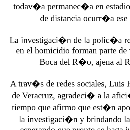
todav�a permanec�a en estadio 
de distancia ocurr�a ese 
La investigaci�n de la polic�a r
en el homicidio forman parte de 
Boca del R�o, ajena al R
A trav�s de redes sociales, Luis 
de Veracruz, agradeci� a la afici
tiempo que afirmo que est�n apoy
la investigaci�n y brindando l
esperando que pronto se haga jus