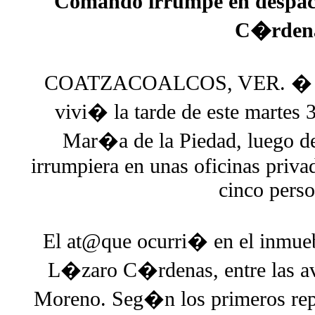
Comando irrumpe en despach
C�rden
COATZACOALCOS, VER. � Una 
vivi� la tarde de este martes 
Mar�a de la Piedad, luego d
irrumpiera en unas oficinas privad
cinco perso
El at@que ocurri� en el inmuebl
L�zaro C�rdenas, entre las a
Moreno. Seg�n los primeros repo