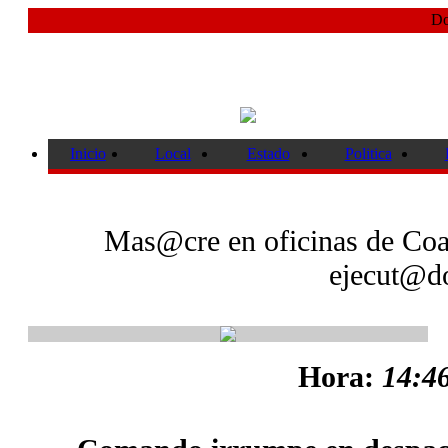
Do
Inicio
Local
Estado
Politica
Mas@cre en oficinas de Coat
ejecut@d
Hora:
14:46