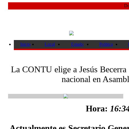
Do
Inicio
Local
Estado
Politica
La CONTU elige a Jesús Becerra 
nacional en Asamb
Hora:
16:34
Actualmente es Secretario Gener