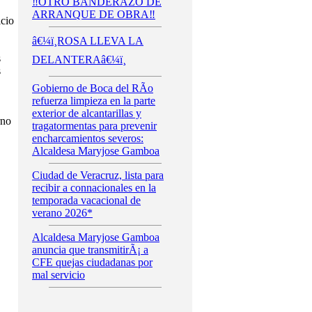
‼️OTRO BANDERAZO DE
ARRANQUE DE OBRA‼️
icio
â€¼ï¸ROSA LLEVA LA
s
DELANTERAâ€¼ï¸
s
Gobierno de Boca del RÃ­o
refuerza limpieza en la parte
exterior de alcantarillas y
rno
tragatormentas para prevenir
encharcamientos severos:
Alcaldesa Maryjose Gamboa
Ciudad de Veracruz, lista para
recibir a connacionales en la
temporada vacacional de
verano 2026*
Alcaldesa Maryjose Gamboa
anuncia que transmitirÃ¡ a
CFE quejas ciudadanas por
mal servicio