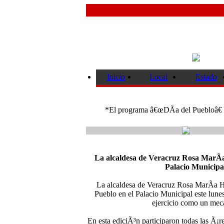
Inicio
Local
Estado
*El programa â€œDÃ­a del Puebloâ€ s
La alcaldesa de Veracruz Rosa MarÃ­a
Palacio Municipa
La alcaldesa de Veracruz Rosa MarÃ­a 
Pueblo en el Palacio Municipal este lune
ejercicio como un mec
En esta ediciÃ³n participaron todas las Ã¡r