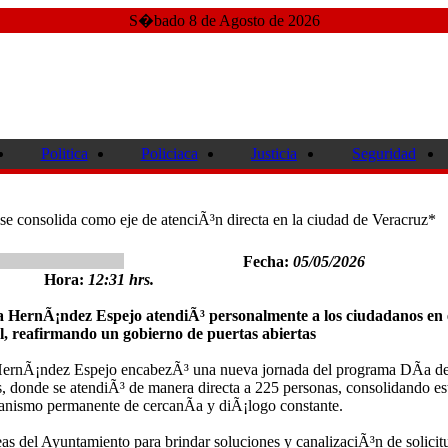
S�bado 8 de Agosto de 2026
Politica
Policiaca
Justicia
Seguridad
e consolida como eje de atenciÃ³n directa en la ciudad de Veracruz*
Fecha:
05/05/2026
Hora:
12:31 hrs.
 HernÃ¡ndez Espejo atendiÃ³ personalmente a los ciudadanos en 
l, reafirmando un gobierno de puertas abiertas
HernÃ¡ndez Espejo encabezÃ³ una nueva jornada del programa DÃ­a de
s, donde se atendiÃ³ de manera directa a 225 personas, consolidando es
anismo permanente de cercanÃ­a y diÃ¡logo constante.
eas del Ayuntamiento para brindar soluciones y canalizaciÃ³n de solicit