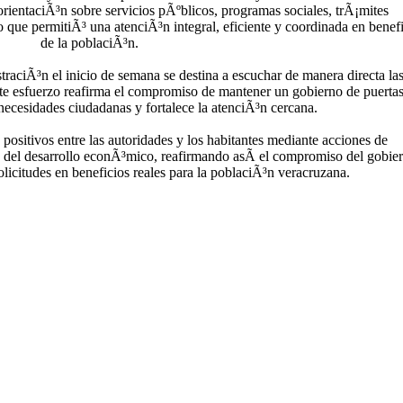
 orientaciÃ³n sobre servicios pÃºblicos, programas sociales, trÃ¡mites
o que permitiÃ³ una atenciÃ³n integral, eficiente y coordinada en benef
de la poblaciÃ³n.
raciÃ³n el inicio de semana se destina a escuchar de manera directa la
ste esfuerzo reafirma el compromiso de mantener un gobierno de puerta
 necesidades ciudadanas y fortalece la atenciÃ³n cercana.
positivos entre las autoridades y los habitantes mediante acciones de
 del desarrollo econÃ³mico, reafirmando asÃ­ el compromiso del gobie
olicitudes en beneficios reales para la poblaciÃ³n veracruzana.