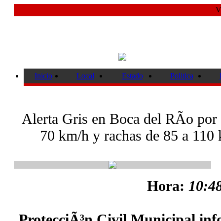
V
Inicio
Local
Estado
Politica
Alerta Gris en Boca del RÃ­o por 
70 km/h y rachas de 85 a 110 
Hora:
10:48
ProtecciÃ³n Civil Municipal inf