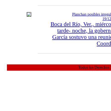
Planchan posibles irregu
19/12
Boca del Río, Ver., miérc
tarde- noche, la gober
García sostuvo una reunió
Coordi
Todos los Derechos 