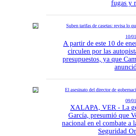
fugas y 
Suben tarifas de casetas: revisa lo
10/01
A partir de este 10 de en
circulen por las autopis
presupuestos, ya que Cam
anunció
El asesinato del director de gober
09/01
XALAPA, VER - La go
García, presumió que Ve
nacional en el combate a l
Seguridad Om