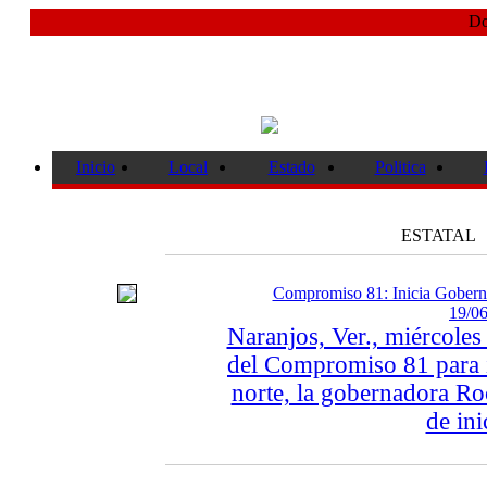
Do
Inicio
Local
Estado
Politica
ESTATAL
Compromiso 81: Inicia Goberna
19/06
Naranjos, Ver., miércole
del Compromiso 81 para i
norte, la gobernadora Ro
de ini