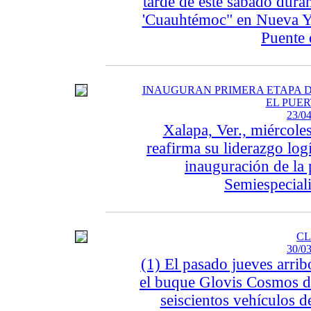
tarde de este sábado dura
'Cuauhtémoc" en Nueva Yo
Puente 
INAUGURAN PRIMERA ETAPA D
EL PUE
23/04
Xalapa, Ver., miércole
reafirma su liderazgo logí
inauguración de la 
Semiespecial
C
30/03
(1) El pasado jueves arrib
el buque Glovis Cosmos d
seiscientos vehículos d