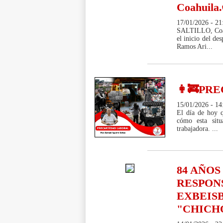
Coahuila
17/01/2026 - 21
SALTILLO, Coah.
el inicio del de
Ramos Ari...
👩‍🚒PR
15/01/2026 - 14
El día de hoy q
cómo esta sit
trabajadora. ...
84 AÑOS
RESPON
EXBEIS
"CHICHO