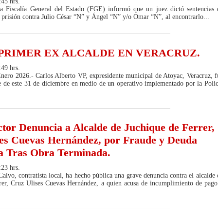
:45 hrs.
a Fiscalía General del Estado (FGE) informó que un juez dictó sentencias 
 prisión contra Julio César “N” y Ángel “N” y/o Omar “N”, al encontrarlo...
 PRIMER EX ALCALDE EN VERACRUZ.
:49 hrs.
Enero 2026.- Carlos Alberto VP, expresidente municipal de Atoyac, Veracruz, f
de de este 31 de diciembre en medio de un operativo implementado por la Polic
tor Denuncia a Alcalde de Juchique de Ferrer,
ses Cuevas Hernández, por Fraude y Deuda
a Tras Obra Terminada.
:23 hrs.
alvo, contratista local, ha hecho pública una grave denuncia contra el alcalde 
rer, Cruz Ulises Cuevas Hernández, a quien acusa de incumplimiento de pago