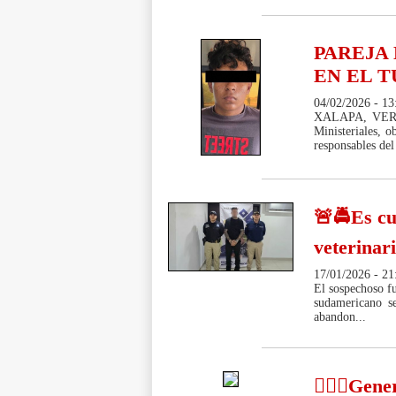
PAREJA
EN EL 
04/02/2026 - 13
XALAPA, VER - 
Ministeriales, 
responsables del 
🚨🚔Es cu
veterinar
17/01/2026 - 21
El sospechoso fu
sudamericano s
abandon...
🤦🏽‍♂️Ge