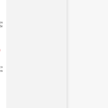
os
de
a
co
en