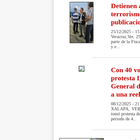
Detienen 
terrorismo
publicaci
25/12/2025 - 15
Veracruz,Ver, 25
parte de la Fisc
y e...
Con 40 vo
protesta 
General d
a una ree
08/12/2025 - 21
XALAPA, VER.- 
tomó protesta de
periodo de 4...