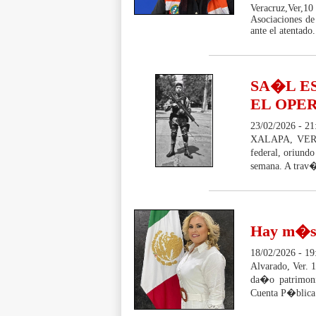
Veracruz,Ver,10
Asociaciones de
ante el atentado.
SA�L ES
EL OPE
23/02/2026 - 21
XALAPA, VER.-
federal, oriundo
semana. A trav�
Hay m�s 
18/02/2026 - 19
Alvarado, Ver. 
da�o patrimoni
Cuenta P�blica