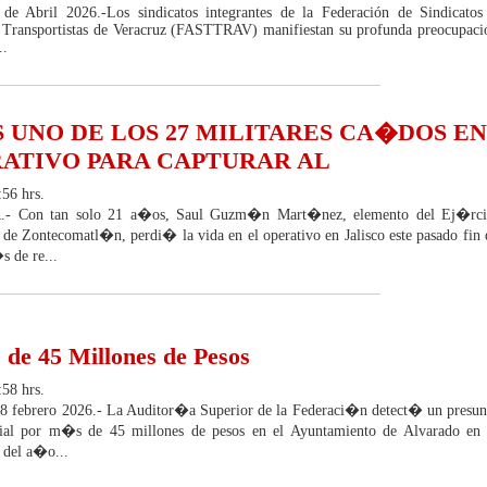
 de Abril 2026.-Los sindicatos integrantes de la Federación de Sindicatos
 Transportistas de Veracruz (FASTTRAV) manifiestan su profunda preocupaci
..
 UNO DE LOS 27 MILITARES CA�DOS EN
RATIVO PARA CAPTURAR AL
:56 hrs.
 Con tan solo 21 a�os, Saul Guzm�n Mart�nez, elemento del Ej�rci
 de Zontecomatl�n, perdi� la vida en el operativo en Jalisco este pasado fin 
s de re...
de 45 Millones de Pesos
:58 hrs.
18 febrero 2026.- La Auditor�a Superior de la Federaci�n detect� un presun
al por m�s de 45 millones de pesos en el Ayuntamiento de Alvarado en 
 del a�o...