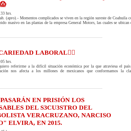
.😱
:33 hrs.
 (apro).- Momentos complicados se viven en la región sureste de Coahuila c
spido masivo en las plantas de la empresa General Motors, las cuales se ubican 
ECARIEDAD LABORAL🧑‍✈️
:05 hrs.
uiero referirme a la difícil situación económica por la que atraviesa el país
uación nos afecta a los millones de mexicanos que conformamos la cla
 PASARÁN EN PRISIÓN LOS
SABLES DEL S3CU3STRO DEL
BOLISTA VERACRUZANO, NARCISO
" ELVIRA, EN 2015.