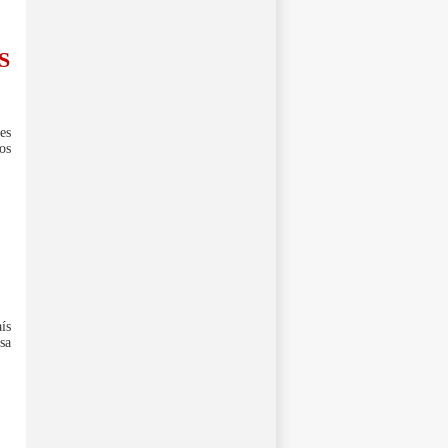
S
es
os
ís
sa