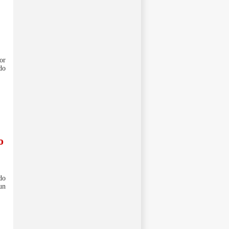
or
do
o
do
un