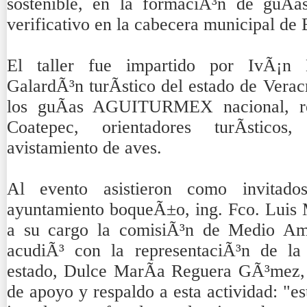
sostenible, en la formaciÃ³n de guÃ­as
verificativo en la cabecera municipal de 
El taller fue impartido por IvÃ¡n 
GalardÃ³n turÃ­stico del estado de Verac
los guÃ­as AGUITURMEX nacional, re
Coatepec, orientadores turÃ­sticos
avistamiento de aves.
Al evento asistieron como invitado
ayuntamiento boqueÃ±o, ing. Fco. Luis 
a su cargo la comisiÃ³n de Medio A
acudiÃ³ con la representaciÃ³n de la
estado, Dulce MarÃ­a Reguera GÃ³mez,
de apoyo y respaldo a esta actividad: "es