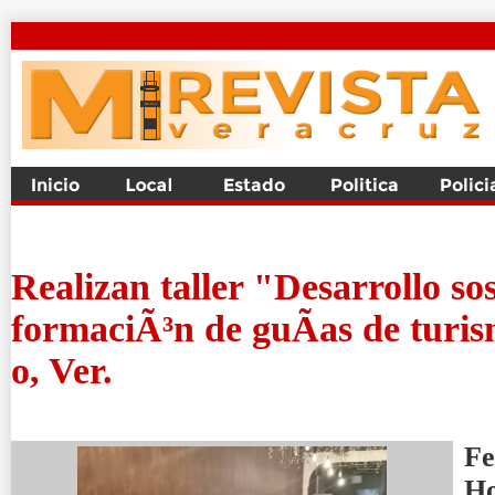
Realizan taller "Desarrollo sos
formaciÃ³n de guÃ­as de turi
o, Ver.
Fe
H