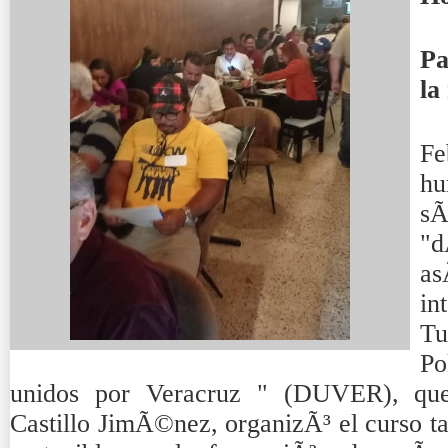
Pa
la
Fe
hu
sÃ
"d
a
in
Tu
Po
unidos por Veracruz " (DUVER), que 
Castillo JimÃ©nez, organizÃ³ el curso t