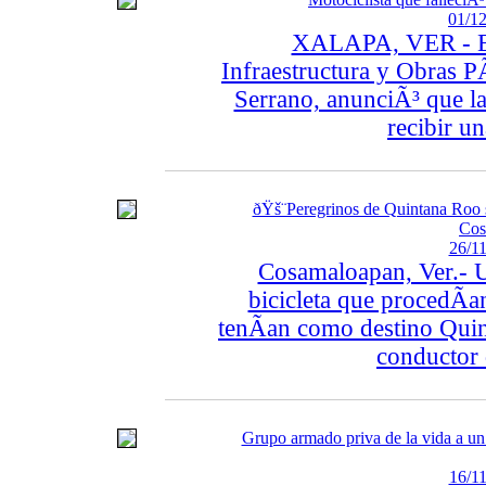
01/12
XALAPA, VER - El t
Infraestructura y Obras P
Serrano, anunciÃ³ que l
recibir u
ðŸš¨Peregrinos de Quintana Roo su
Cos
26/11
Cosamaloapan, Ver.- U
bicicleta que procedÃ­a
tenÃ­an como destino Quin
conductor 
Grupo armado priva de la vida a un 
16/11