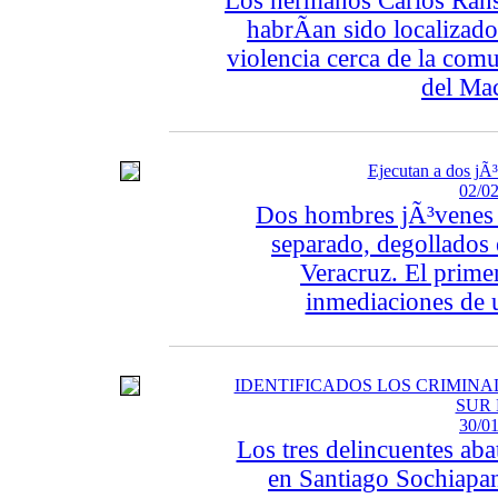
Los hermanos Carlos Rans
habrÃ­an sido localizado
violencia cerca de la com
del Mac
Ejecutan a dos jÃ³
02/02
Dos hombres jÃ³venes f
separado, degollados 
Veracruz. El prime
inmediaciones de u
IDENTIFICADOS LOS CRIMINA
SUR
30/01
Los tres delincuentes ab
en Santiago Sochiapan