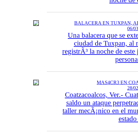
BALACERA EN TUXPAN, A
06/03
Una balacera que se exte
ciudad de Tuxpan, al n
registrÃ³ la noche de est
persona 
MAS4CR3 EN CO
28/02
Coatzacoalcos, Ver.- Cua
saldo un ataque perpetr
taller mecÃ¡nico en el mun
estado 