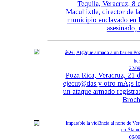
Tequila, Veracruz, 8
Macuhixtle, director de l
municipio enclavado en l
asesinado,
â€¼ï¸At@que armado a un bar en Poza
her
22/09
Poza Rica, Veracruz, 21 
ejecut@das y otro mÃ¡s le
un ataque armado registrad
Broch
Imparable la viol3ncia al norte de V
en Ãlamo
06/09