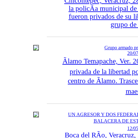
Chicontepec, Veracruz, 2
la policÃ­a municipal de
fueron privados de su l
grupo de 
Grupo armado pri
20/07
Ãlamo Temapache, Ver. 20
privada de la libertad 
centro de Ãlamo. Trasc
maes
UN AGRESOR Y DOS FEDERA
BALACERA DE EST
12/05
Boca del RÃ­o, Veracruz,