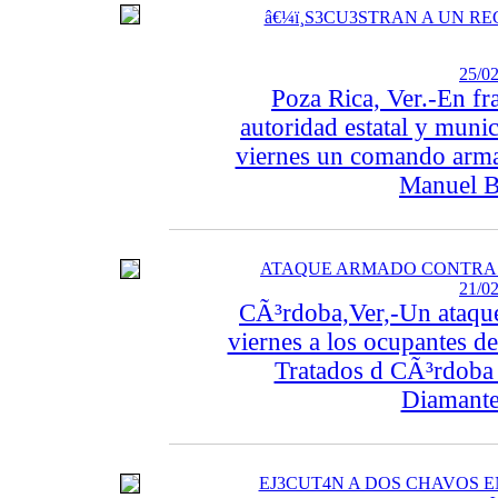
â€¼ï¸S3CU3STRAN A UN 
25/02
Poza Rica, Ver.-En fra
autoridad estatal y munic
viernes un comando armad
Manuel B
ATAQUE ARMADO CONTRA 
21/02
CÃ³rdoba,Ver,-Un ataque 
viernes a los ocupantes d
Tratados d CÃ³rdoba 
Diamante 
EJ3CUT4N A DOS CHAVOS E