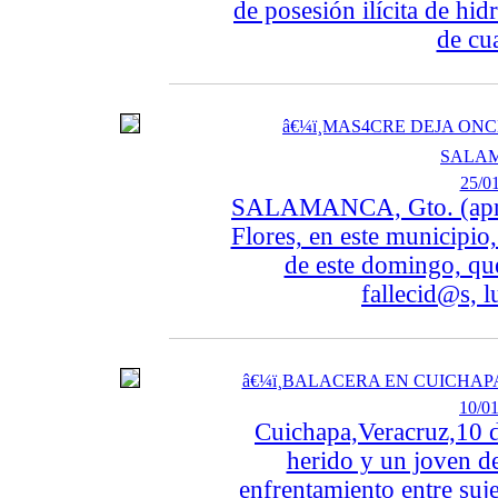
de posesión ilícita de hi
de cua
â€¼ï¸MAS4CRE DEJA ON
SALAM
25/01
SALAMANCA, Gto. (apro
Flores, en este municipio
de este domingo, qu
fallecid@s, 
â€¼ï¸BALACERA EN CUICHAP
10/01
Cuichapa,Veracruz,10 d
herido y un joven de
enfrentamiento entre suj