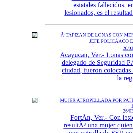
estatales fallecidos, 
lesionados, es el result
Â¡TAPIZAN DE LONAS CON ME
JEFE POLICÃACO 
26/03
Acayucan, Ver.- Lonas con
delegado de Seguridad PÃ
ciudad, fueron colocadas
la reg
MUJER ATROPELLADA POR PATR
26/03
FortÃ­n, Ver.- Con les
resultÃ³ una mujer quien
una patrulla de SSP, cu