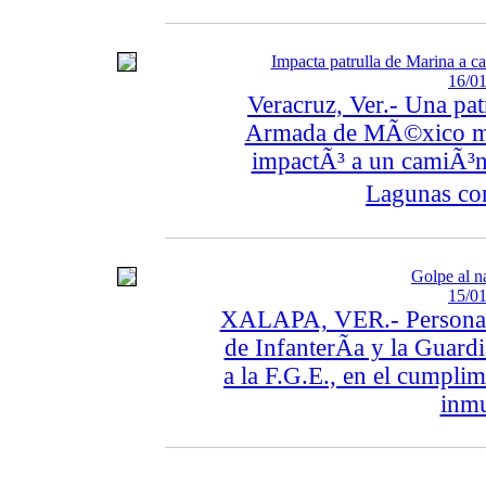
Impacta patrulla de Marina a c
16/01
Veracruz, Ver.- Una pat
Armada de MÃ©xico ma
impactÃ³ a un camiÃ³n 
Lagunas co
Golpe al n
15/01
XALAPA, VER.- Personal Mi
de InfanterÃ­a y la Guar
a la F.G.E., en el cumpli
inmu