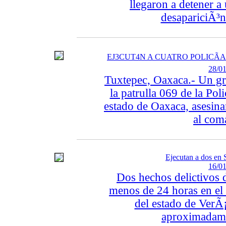
llegaron a detener a
desapariciÃ³n 
EJ3CUT4N A CUATRO POLICÃ
28/01
Tuxtepec, Oaxaca.- Un gr
la patrulla 069 de la Pol
estado de Oaxaca, asesina
al com
Ejecutan a dos en 
16/01
Dos hechos delictivos d
menos de 24 horas en el 
del estado de VerÃ
aproximadamen