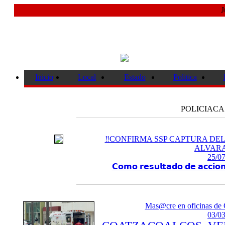
J
Inicio
Local
Estado
Politica
POLICIACA
‼️CONFIRMA SSP CAPTURA DE
ALVARA
25/07
𝗖𝗼𝗺𝗼 𝗿𝗲𝘀𝘂𝗹𝘁𝗮𝗱𝗼 𝗱𝗲 𝗮𝗰𝗰𝗶𝗼𝗻
Mas@cre en oficinas de 
03/03