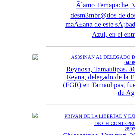
Ãlamo Temapache, V
desm3mbr@dos de dos p
maÃ±ana de este sÃ¡bado
Azul, en el ent
AS3SINAN AL DELEGADO D
04/08
Reynosa, Tamaulipas. â
Reyna, delegado de la F
(FGR) en Tamaulipas, fue 
de Ag
PRIVAN DE LA LIBERTAD Y EJ
DE CHICONTEPEC
28/07