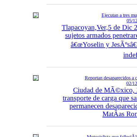
Ejecutan a tres m
05/12
Tlapacoyan,Ver,5 de Dic 2
sujetos armados penetrar
â€œYoselin y JesÃºsâ€ 
inde
Reportan desaparecidos a c
02/12
Ciudad de MÃ©xico, 2
transporte de carga que s
permanecen desaparecid
MatÃ­as Rom
Motociclista que falleciÃ