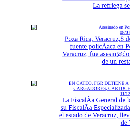
La refriega se
Asesinado en Poz
08/01
Poza Rica, Veracruz,8 d
fuente policÃ­aca en P
Veracruz, fue asesin@do l
de un rest
EN CATEO, FGR DETIENE A
CARGADORES, CARTUCH
11/12
La FiscalÃ­a General de 
su FiscalÃ­a Especializa
el estado de Veracruz, lle
de 