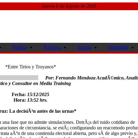
Jueves 6 de Agosto de 2026
Politica
Policiaca
Justicia
Seguridad
*Entre Tirios y Troyanos*
Por: Fernando Mendoza AcadÃ©mico, Analis
­tico y Consultor en Media Training
Fecha:
15/12/2025
Hora:
13:52 hrs.
uz: La decisiÃ³n antes de las urnas*
n una fase que no admite simulaciones. DetrÃ¡s del ruido cotidiano de
laraciones de circunstancia, se estÃ¡ configurando un reacomodo profu
 trata aÃºn de una contienda electoral abierta, pero sÃ­ de algo previo y,