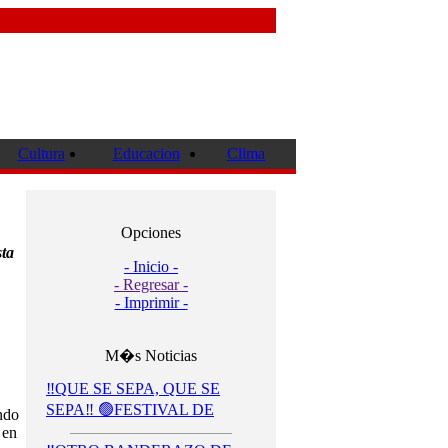
Cultura
Educacion
Clima
Opciones
ta
- Inicio -
- Regresar -
- Imprimir -
M�s Noticias
‼️QUE SE SEPA, QUE SE
SEPA‼️ 🟢FESTIVAL DE
ndo
 en