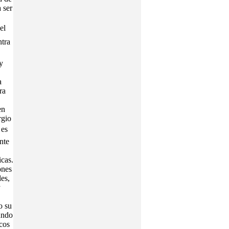
 ser
el
ntra
y
a
ra
en
rgio
 es
nte
icas.
ones
es,
y
o su
undo
cos