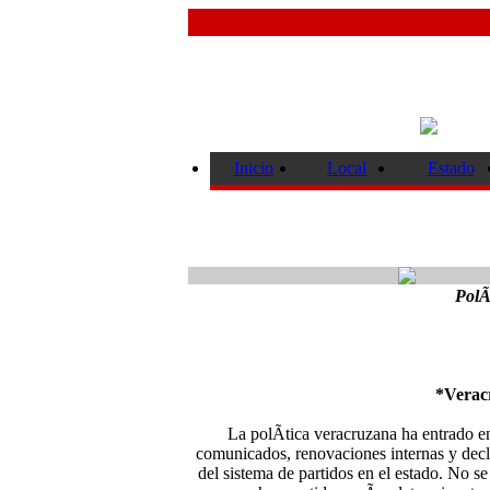
Inicio
Local
Estado
PolÃ
*Veracr
La polÃ­tica veracruzana ha entrado e
comunicados, renovaciones internas y dec
del sistema de partidos en el estado. No se