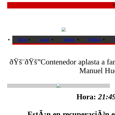
V
Inicio
Local
Estado
Politica
ðŸš¨ðŸš”Contenedor aplasta a fam
Manuel Hue
Hora:
21:49
EstÃ¡n en recuperaciÃ³n e