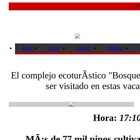
V
Inicio
Local
Estado
Politica
El complejo ecoturÃ­stico "Bosque 
ser visitado en estas vac
Hora:
17:10
MÃ¡s de 77 mil pinos cultiv