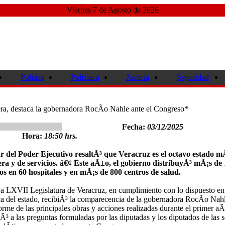
Viernes 7 de Agosto de 2026
Politica
Policiaca
Justicia
Seguridad
era, destaca la gobernadora RocÃ­o Nahle ante el Congreso*
Fecha:
03/12/2025
Hora:
18:50 hrs.
r del Poder Ejecutivo resaltÃ³ que Veracruz es el octavo estado m
era y de servicios. â€¢ Este aÃ±o, el gobierno distribuyÃ³ mÃ¡s de 
s en 60 hospitales y en mÃ¡s de 800 centros de salud.
La LXVII Legislatura de Veracruz, en cumplimiento con lo dispuesto en
ca del estado, recibiÃ³ la comparecencia de la gobernadora RocÃ­o Nah
orme de las principales obras y acciones realizadas durante el primer a
Ã³ a las preguntas formuladas por las diputadas y los diputados de las s