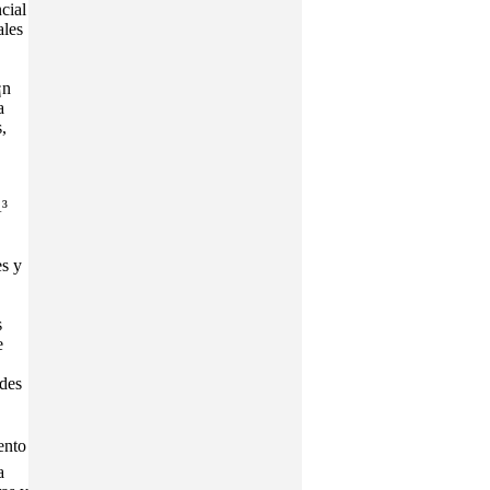
cial
ales
¡n
a
,
Ã³
es y
s
e
ades
ento
a