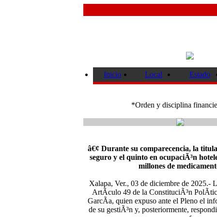
Inicio
Local
Estado
*Orden y disciplina financi
â€¢ Durante su comparecencia, la titula
seguro y el quinto en ocupaciÃ³n hotel
millones de medicamento
Xalapa, Ver., 03 de diciembre de 2025.- 
ArtÃ­culo 49 de la ConstituciÃ³n PolÃ­ti
GarcÃ­a, quien expuso ante el Pleno el inf
de su gestiÃ³n y, posteriormente, respondi