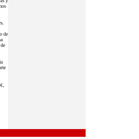
as y
mos
s.
o de
ha
 de
la
orte
,