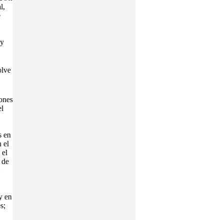
l,
e
 y
olve
iones
l
s en
 el
 el
 de
y en
s;