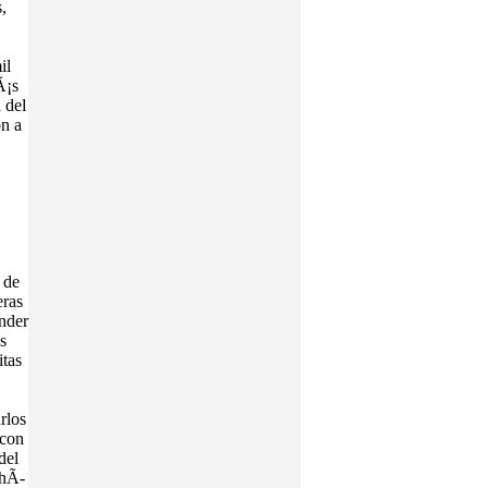
,
il
Ã¡s
 del
on a
 de
eras
ender
s
itas
rlos
 con
del
 hÃ­