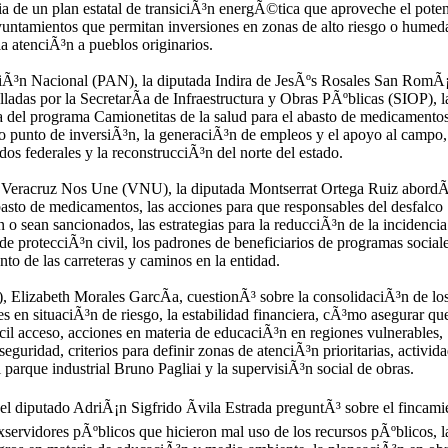
cia de un plan estatal de transiciÃ³n energÃ©tica que aproveche el poten
 ayuntamientos que permitan inversiones en zonas de alto riesgo o humed
la atenciÃ³n a pueblos originarios.
ciÃ³n Nacional (PAN), la diputada Indira de JesÃºs Rosales San RomÃ
lladas por la SecretarÃ­a de Infraestructura y Obras PÃºblicas (SIOP), l
cia del programa Camionetitas de la salud para el abasto de medicamentos
o punto de inversiÃ³n, la generaciÃ³n de empleos y el apoyo al campo,
s federales y la reconstrucciÃ³n del norte del estado.
 Veracruz Nos Une (VNU), la diputada Montserrat Ortega Ruiz abord
basto de medicamentos, las acciones para que responsables del desfalco
 o sean sancionados, las estrategias para la reducciÃ³n de la incidencia
r de protecciÃ³n civil, los padrones de beneficiarios de programas social
to de las carreteras y caminos en la entidad.
), Elizabeth Morales GarcÃ­a, cuestionÃ³ sobre la consolidaciÃ³n de lo
en situaciÃ³n de riesgo, la estabilidad financiera, cÃ³mo asegurar qu
il acceso, acciones en materia de educaciÃ³n en regiones vulnerables,
eguridad, criterios para definir zonas de atenciÃ³n prioritarias, activid
parque industrial Bruno Pagliai y la supervisiÃ³n social de obras.
 diputado AdriÃ¡n Sigfrido Ãvila Estrada preguntÃ³ sobre el fincami
xservidores pÃºblicos que hicieron mal uso de los recursos pÃºblicos, l