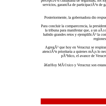
percepciÃ³n ciudadana de seguridad, los lo
servicios, garantÃ­a de participaciÃ³n de
Posteriormente, la gobernadora dio respue
Para concluir la comparecencia, la preside
la tribuna para manifestar que, a un aÃ±
habido grandes retos y ejemplificÃ³ la con
regione
AgregÃ³ que hoy en Veracruz se respiran 
atenciÃ³n prioritaria a quienes mÃ¡s lo nec
pÃºblico, el avance de Veracru
â€œHoy MÃ©xico y Veracruz son estandart