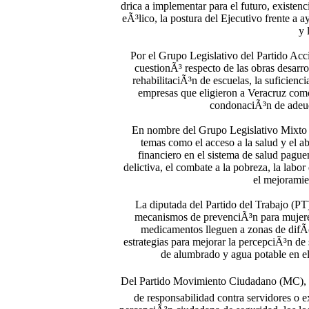
drica a implementar para el futuro, existen
eÃ³lico, la postura del Ejecutivo frente a
y 
Por el Grupo Legislativo del Partido Ac
cuestionÃ³ respecto de las obras desarro
rehabilitaciÃ³n de escuelas, la suficien
empresas que eligieron a Veracruz com
condonaciÃ³n de adeudo
En nombre del Grupo Legislativo Mixto
temas como el acceso a la salud y el a
financiero en el sistema de salud paguen
delictiva, el combate a la pobreza, la labo
el mejoramien
La diputada del Partido del Trabajo (PT
mecanismos de prevenciÃ³n para mujeres 
medicamentos lleguen a zonas de difÃ­c
estrategias para mejorar la percepciÃ³n de s
de alumbrado y agua potable en el 
Del Partido Movimiento Ciudadano (MC), el
de responsabilidad contra servidores o e