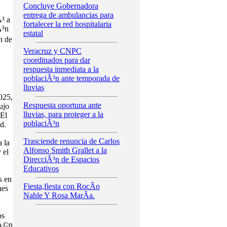
Concluye Gobernadora
entrega de ambulancias para
³ a
fortalecer la red hospitalaria
Ã³n
estatal
n de
Veracruz y CNPC
coordinados para dar
respuesta inmediata a la
poblaciÃ³n ante temporada de
lluvias
025,
Respuesta oportuna ante
ujo
lluvias, para proteger a la
 El
poblaciÃ³n
d.
Trasciende renuncia de Carlos
 la
Alfonso Smith Grallet a la
 el
DirecciÃ³n de Espacios
Educativos
s en
Fiesta,fiesta con RocÃ­o
nes
Nahle Y Rosa MarÃ­a.
os
iÃ©n