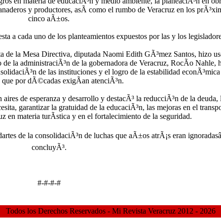
gros en materia de educaciÃ³n y medio ambiente, la planeaciÃ³n en obr
 ganaderos y productores, asÃ­ como el rumbo de Veracruz en los prÃ³xi
cinco aÃ±os.
sta a cada uno de los planteamientos expuestos por las y los legisladore
nta de la Mesa Directiva, diputada Naomi Edith GÃ³mez Santos, hizo us
o de la administraciÃ³n de la gobernadora de Veracruz, RocÃ­o Nahle, 
solidaciÃ³n de las instituciones y el logro de la estabilidad econÃ³mica
s que por dÃ©cadas exigÃ­an atenciÃ³n.
aires de esperanza y desarrollo y destacÃ³ la reducciÃ³n de la deuda, 
esita, garantizar la gratuidad de la educaciÃ³n, las mejoras en el transp
z en materia turÃ­stica y en el fortalecimiento de la seguridad.
es de la consolidaciÃ³n de luchas que aÃ±os atrÃ¡s eran ignoradasâ€
concluyÃ³.
#-#-#-#
Todos los Derechos Reservados - Mi Revista Veracruz 2012 - 2026