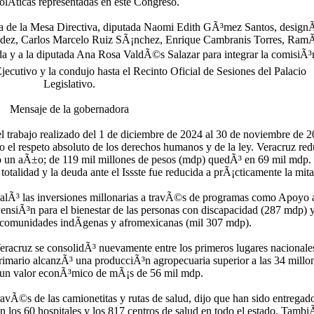
olÃ­ticas representadas en este Congreso.
nta de la Mesa Directiva, diputada Naomi Edith GÃ³mez Santos, designÃ
¡ndez, Carlos Marcelo Ruiz SÃ¡nchez, Enrique Cambranis Torres, Ram
ada y a la diputada Ana Rosa ValdÃ©s Salazar para integrar la comisiÃ³
 Ejecutivo y la condujo hasta el Recinto Oficial de Sesiones del Palacio
Legislativo.
Mensaje de la gobernadora
l trabajo realizado del 1 de diciembre de 2024 al 30 de noviembre de 2
o el respeto absoluto de los derechos humanos y de la ley. Veracruz red
olo un aÃ±o; de 119 mil millones de pesos (mdp) quedÃ³ en 69 mil mdp.
otalidad y la deuda ante el Issste fue reducida a prÃ¡cticamente la mita
Ã±alÃ³ las inversiones millonarias a travÃ©s de programas como Apoyo a
nsiÃ³n para el bienestar de las personas con discapacidad (287 mdp) y
 comunidades indÃ­genas y afromexicanas (mil 307 mdp).
racruz se consolidÃ³ nuevamente entre los primeros lugares nacionale
primario alcanzÃ³ una producciÃ³n agropecuaria superior a las 34 millo
 un valor econÃ³mico de mÃ¡s de 56 mil mdp.
avÃ©s de las camionetitas y rutas de salud, dijo que han sido entregad
 los 60 hospitales y los 817 centros de salud en todo el estado. Tamb