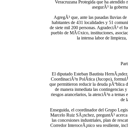
Veracruzana Protegida que ha atendido 
asegurÃ³ la goberna
AgregÃ³ que, ante las pasadas lluvias de
habitantes de 431 localidades y 51 comuni
de siete mil 200 personas. AgradeciÃ³ el fu
pueblo de MÃ©xico, instituciones, asociaci
la intensa labor de limpieza
Part
El diputado Esteban Bautista HernÃ¡ndez,
CoordinaciÃ³n PolÃ­tica (Jucopo), formulÃ³
que permitieron reducir la deuda pÃºblica d
de manera inmediata las contingencias y
riesgos arancelarios, la atenciÃ³n a temas
de l
Enseguida, el coordinador del Grupo Legi
Marcelo Ruiz SÃ¡nchez, preguntÃ³ acerca d
las concesiones industriales, plan de rescat
Corredor InteroceÃ¡nico sea resiliente, in