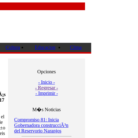
Cultura
Educacion
Clima
Opciones
- Inicio -
- Regresar -
- Imprimir -
Ã¡s
17
M�s Noticias
 el
Compromiso 81: Inicia
le
Gobernadora construcciÃ³n
Ã±o
del Reservorio Naranjos
eis