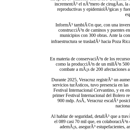
incrementÃ³ el nÃºmero de cirugÃ­as, la a
reproductivas y epidemiolÃ³gicas y fuer
es
InformÃ³ tambiÃ©n que, con una inversi
construcciÃ³n de caminos y puentes en 
municipios con 300 obras. Ante la con
infraestructura se trasladÃ³ hacia Poza Ric
En materia de conservaciÃ³n de los recursos
como la producciÃ³n de un millÃ³n 500 m
combate a mÃ¡s de 200 afectaciones al
Durante 2025, Veracruz registrÃ³ un aument
servicios turÃ­sticos, tuvo presencia en la
Festival Internacional Cervantino, y en e
primer Festival Internacional del Bolero 
900 mdp. AsÃ­, Veracruz escalÃ³ posicio
naciona
Al hablar de seguridad, detallÃ³ que a tra
el 089 casi 70 mil que, en colaboraciÃ³n c
ademÃ¡s, asegurÃ³ estupefacientes, ar