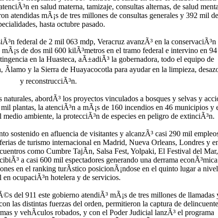
tenciÃ³n en salud materna, tamizaje, consultas alternas, de salud menta
on atendidas mÃ¡s de tres millones de consultas generales y 392 mil d
pecialidades, hasta octubre pasado.
Ã³n federal de 2 mil 063 mdp, Veracruz avanzÃ³ en la conservaciÃ³n
mÃ¡s de dos mil 600 kilÃ³metros en el tramo federal e intervino en 94
tingencia en la Huasteca, aÃ±adiÃ³ la gobernadora, todo el equipo de
a, Ãlamo y la Sierra de Huayacocotla para ayudar en la limpieza, desaz
y reconstrucciÃ³n.
 naturales, abordÃ³ los proyectos vinculados a bosques y selvas y acc
il plantas, la atenciÃ³n a mÃ¡s de 160 incendios en 46 municipios y e
 medio ambiente, la protecciÃ³n de especies en peligro de extinciÃ³n.
o sostenido en afluencia de visitantes y alcanzÃ³ casi 290 mil empleo
s ferias de turismo internacional en Madrid, Nueva Orleans, Londres y en
ncuentros como Cumbre TajÃ­n, Salsa Fest, Yolpaki, El Festival del Mar,
recibiÃ³ a casi 600 mil espectadores generando una derrama econÃ³mica
nes en el ranking turÃ­stico posicionÃ¡ndose en el quinto lugar a nivel
l en ocupaciÃ³n hotelera y de servicios.
vÃ©s del 911 este gobierno atendiÃ³ mÃ¡s de tres millones de llamadas 
on las distintas fuerzas del orden, permitieron la captura de delincuente
mas y vehÃ­culos robados, y con el Poder Judicial lanzÃ³ el programa