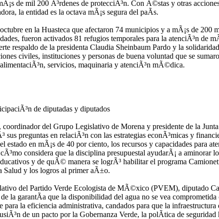
mÃ¡s de mil 200 Ã³rdenes de protecciÃ³n. Con Ã©stas y otras acciones
dora, la entidad es la octava mÃ¡s segura del paÃ­s.
 octubre en la Huasteca que afectaron 74 municipios y a mÃ¡s de 200 m
dades, fueron activados 81 refugios temporales para la atenciÃ³n de m
erte respaldo de la presidenta Claudia Sheinbaum Pardo y la solidaridad
ones civiles, instituciones y personas de buena voluntad que se sumar
, alimentaciÃ³n, servicios, maquinaria y atenciÃ³n mÃ©dica.
icipaciÃ³n de diputadas y diputados
 coordinador del Grupo Legislativo de Morena y presidente de la Junta
 sus preguntas en relaciÃ³n con las estrategias econÃ³micas y financi
el estado en mÃ¡s de 40 por ciento, los recursos y capacidades para at
 cÃ³mo considera que la disciplina presupuestal ayudarÃ¡ a aminorar lo
 educativos y de quÃ© manera se logrÃ³ habilitar el programa Camionet
a Salud y los logros al primer aÃ±o.
slativo del Partido Verde Ecologista de MÃ©xico (PVEM), diputado Ca
e la garantÃ­a que la disponibilidad del agua no se vea comprometida
e para la eficiencia administrativa, candados para que la infraestructura 
clusiÃ³n de un pacto por la Gobernanza Verde, la polÃ­tica de seguridad