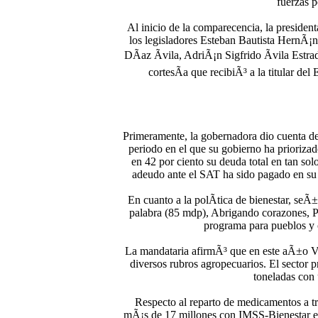
fuerzas p
Al inicio de la comparecencia, la preside
los legisladores Esteban Bautista HernÃ
DÃ­az Ãvila, AdriÃ¡n Sigfrido Ãvila Estr
cortesÃ­a que recibiÃ³ a la titular del
Primeramente, la gobernadora dio cuenta de
periodo en el que su gobierno ha priorizad
en 42 por ciento su deuda total en tan s
adeudo ante el SAT ha sido pagado en su t
En cuanto a la polÃ­tica de bienestar, se
palabra (85 mdp), Abrigando corazones, Pe
programa para pueblos y
La mandataria afirmÃ³ que en este aÃ±o Ve
diversos rubros agropecuarios. El sector 
toneladas con
Respecto al reparto de medicamentos a tr
mÃ¡s de 17 millones con IMSS-Bienestar en