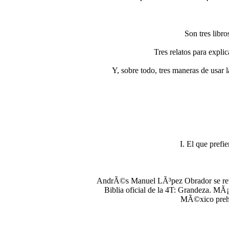
Son tres libr
Tres relatos para exp
Y, sobre todo, tres maneras de usar 
I. El que pref
AndrÃ©s Manuel LÃ³pez Obrador se retirÃ
Biblia oficial de la 4T: Grandeza. MÃ¡
MÃ©xico prehis