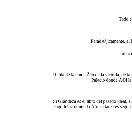
Todo es
ParadÃ³jicamente, el â
inflac
Habla de la emociÃ³n de la victoria, de la 
Palacio donde Ã©l le
Si Grandeza es el libro del pasado ideal, 
logo feliz, donde la Ãºnica tarea es segui