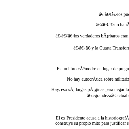
â€‹â€¢â€‹los pue
â€‹â€¢â€‹no habÃ­
â€‹â€¢â€‹los verdaderos bÃ¡rbaros eran 
â€‹â€¢â€‹y la Cuarta Transfor
Es un libro cÃ³modo: en lugar de pregu
No hay autocrÃ­tica sobre militar
Hay, eso sÃ­, largas pÃ¡ginas para negar 
â€œgrandezaâ€ actual 
El ex Presidente acusa a la historiografÃ
construye su propio mito para justificar