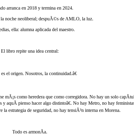
do arranca en 2018 y termina en 2024.
a noche neoliberal; despuÃ©s de AMLO, la luz.
dias, ella: alumna aplicada del maestro.
El libro repite una idea central:
 el origen. Nosotros, la continuidad.â€
ine mÃ¡s como heredera que como corregidora. No hay un solo capÃ­tu
 aquÃ­ pienso hacer algo distintoâ€. No hay Metro, no hay feminista
 la estrategia de seguridad, no hay tensiÃ³n interna en Morena.
Todo es armonÃ­a.