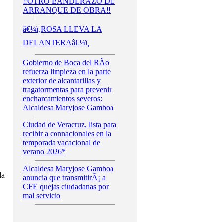
‼️OTRO BANDERAZO DE
ARRANQUE DE OBRA‼️
â€¼ï¸ROSA LLEVA LA
DELANTERAâ€¼ï¸
Gobierno de Boca del RÃ­o
refuerza limpieza en la parte
exterior de alcantarillas y
tragatormentas para prevenir
encharcamientos severos:
Alcaldesa Maryjose Gamboa
Ciudad de Veracruz, lista para
recibir a connacionales en la
temporada vacacional de
verano 2026*
Alcaldesa Maryjose Gamboa
la
anuncia que transmitirÃ¡ a
CFE quejas ciudadanas por
mal servicio