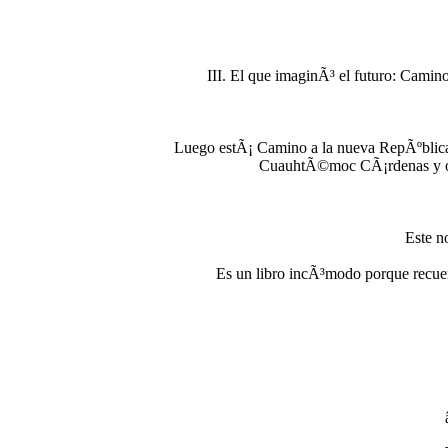
III. El que imaginÃ³ el futuro: Cam
Luego estÃ¡ Camino a la nueva RepÃºblica
CuauhtÃ©moc CÃ¡rdenas y otr
Este no
Es un libro incÃ³modo porque recu