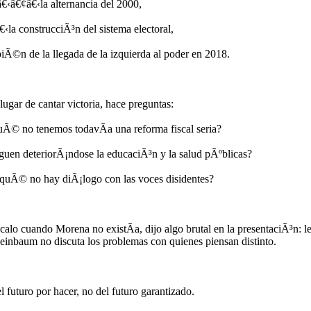
â€‹â€¢â€‹la alternancia del 2000,
‹la construcciÃ³n del sistema electoral,
biÃ©n de la llegada de la izquierda al poder en 2018.
lugar de cantar victoria, hace preguntas:
Ã© no tenemos todavÃ­a una reforma fiscal seria?
en deteriorÃ¡ndose la educaciÃ³n y la salud pÃºblicas?
uÃ© no hay diÃ¡logo con las voces disidentes?
lo cuando Morena no existÃ­a, dijo algo brutal en la presentaciÃ³n: l
einbaum no discuta los problemas con quienes piensan distinto.
el futuro por hacer, no del futuro garantizado.