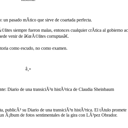
ro: un pasado mÃ­tico que sirve de coartada perfecta.
Ã©lites siempre fueron malas, entonces cualquier crÃ­tica al gobierno ac
uede venir de â€œÃ©lites corruptasâ€.
storia como escudo, no como examen.
â¸»
ente: Diario de una transiciÃ³n histÃ³rica de Claudia Sheinbaum
 publicÃ³ su Diario de una transiciÃ³n histÃ³rica. El tÃ­tulo promete
 un Ã¡lbum de fotos sentimentales de la gira con LÃ³pez Obrador.