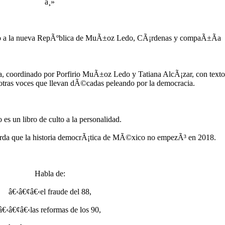
â¸»
ino a la nueva RepÃºblica de MuÃ±oz Ledo, CÃ¡rdenas y compaÃ±Ã­a
, coordinado por Porfirio MuÃ±oz Ledo y Tatiana AlcÃ¡zar, con texto
as voces que llevan dÃ©cadas peleando por la democracia.
 es un libro de culto a la personalidad.
erda que la historia democrÃ¡tica de MÃ©xico no empezÃ³ en 2018.
Habla de:
â€‹â€¢â€‹el fraude del 88,
â€‹â€¢â€‹las reformas de los 90,