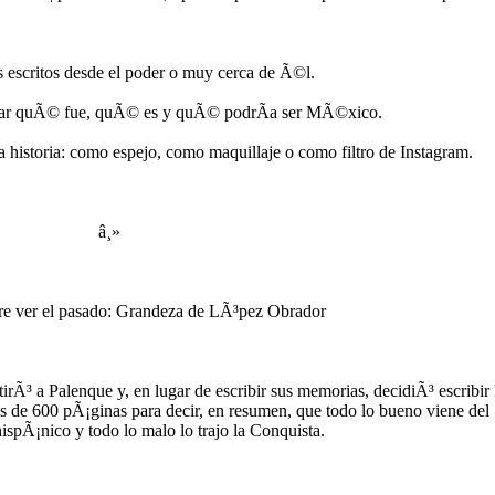
os escritos desde el poder o muy cerca de Ã©l.
licar quÃ© fue, quÃ© es y quÃ© podrÃ­a ser MÃ©xico.
la historia: como espejo, como maquillaje o como filtro de Instagram.
â¸»
iere ver el pasado: Grandeza de LÃ³pez Obrador
³ a Palenque y, en lugar de escribir sus memorias, decidiÃ³ escribir 
s de 600 pÃ¡ginas para decir, en resumen, que todo lo bueno viene del
pÃ¡nico y todo lo malo lo trajo la Conquista.