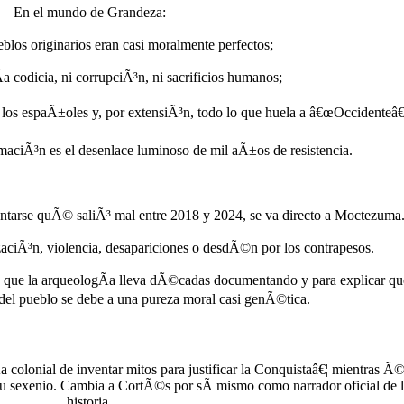
En el mundo de Grandeza:
blos originarios eran casi moralmente perfectos;
a codicia, ni corrupciÃ³n, ni sacrificios humanos;
los espaÃ±oles y, por extensiÃ³n, todo lo que huela a â€œOccidenteâ€
maciÃ³n es el desenlace luminoso de mil aÃ±os de resistencia.
ntarse quÃ© saliÃ³ mal entre 2018 y 2024, se va directo a Moctezuma
izaciÃ³n, violencia, desapariciones o desdÃ©n por los contrapesos.
lo que la arqueologÃ­a lleva dÃ©cadas documentando y para explicar qu
del pueblo se debe a una pureza moral casi genÃ©tica.
­a colonial de inventar mitos para justificar la Conquistaâ€¦ mientras Ã©
 su sexenio. Cambia a CortÃ©s por sÃ­ mismo como narrador oficial de 
historia.