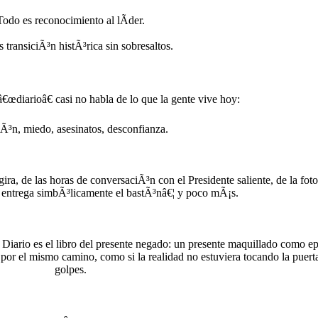
Todo es reconocimiento al lÃ­der.
 transiciÃ³n histÃ³rica sin sobresaltos.
€œdiarioâ€ casi no habla de lo que la gente vive hoy:
iÃ³n, miedo, asesinatos, desconfianza.
gira, de las horas de conversaciÃ³n con el Presidente saliente, de la fot
 entrega simbÃ³licamente el bastÃ³nâ€¦ y poco mÃ¡s.
el Diario es el libro del presente negado: un presente maquillado como e
r por el mismo camino, como si la realidad no estuviera tocando la puert
golpes.