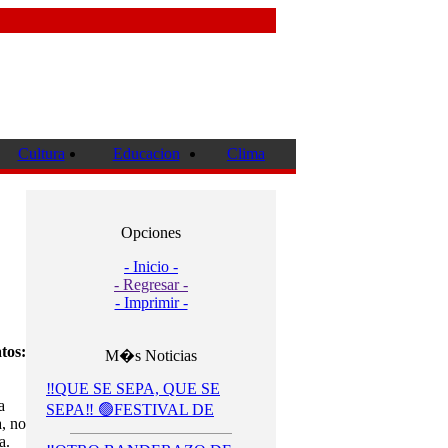
Cultura
Educacion
Clima
Opciones
- Inicio -
- Regresar -
- Imprimir -
tos:
M�s Noticias
‼️QUE SE SEPA, QUE SE
a
SEPA‼️ 🟢FESTIVAL DE
a, no
a.