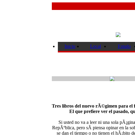
Inicio
Local
Estado
Tres libros del nuevo rÃ©gimen para el fi
El que prefiere ver el pasado, q
Si usted no va a leer ni una sola pÃ¡gi
RepÃºblica, pero sÃ­ piensa opinar en la so
se dan el tiempo o no tienen el hÃ¡bito de