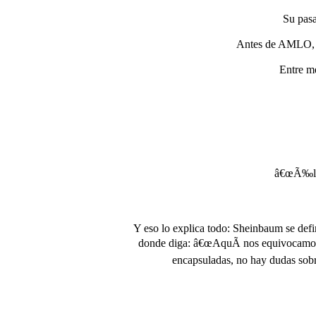
Su pasa
Antes de AMLO, l
Entre me
â€œÃ‰l es
Y eso lo explica todo: Sheinbaum se def
donde diga: â€œAquÃ­ nos equivocamos y
encapsuladas, no hay dudas sobre