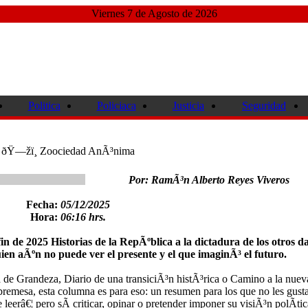
Viernes 7 de Agosto de 2026
Politica
Policiaca
Justicia
Seguridad
ðŸ—žï¸ Zoociedad AnÃ³nima
Por: RamÃ³n Alberto Reyes Viveros
Fecha:
05/12/2025
Hora:
06:16 hrs.
n de 2025 Historias de la RepÃºblica a la dictadura de los otros da
uien aÃºn no puede ver el presente y el que imaginÃ³ el futuro.
na de Grandeza, Diario de una transiciÃ³n histÃ³rica o Camino a la nuev
bremesa, esta columna es para eso: un resumen para los que no les gust
 leerâ€¦ pero sÃ­ criticar, opinar o pretender imponer su visiÃ³n polÃ­tic