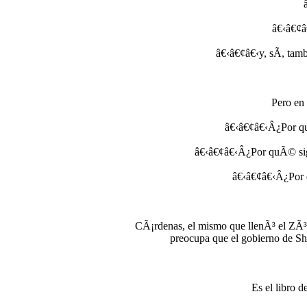
â€‹â€¢â€
â€‹â€¢â€‹y, sÃ­, tam
Pero en 
â€‹â€¢â€‹Â¿Por qu
â€‹â€¢â€‹Â¿Por quÃ© sigu
â€‹â€¢â€‹Â¿Por q
CÃ¡rdenas, el mismo que llenÃ³ el ZÃ³ca
preocupa que el gobierno de Sh
Es el libro d