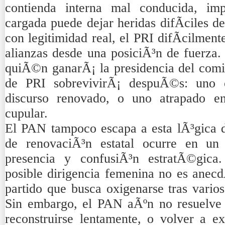
contienda interna mal conducida, i
cargada puede dejar heridas difÃ­ciles de
con legitimidad real, el PRI difÃ­cilmen
alianzas desde una posiciÃ³n de fuerza.
quiÃ©n ganarÃ¡ la presidencia del comi
de PRI sobrevivirÃ¡ despuÃ©s: uno co
discurso renovado, o uno atrapado en
cupular.
El PAN tampoco escapa a esta lÃ³gica d
de renovaciÃ³n estatal ocurre en u
presencia y confusiÃ³n estratÃ©gica
posible dirigencia femenina no es anecd
partido que busca oxigenarse tras varios
Sin embargo, el PAN aÃºn no resuelve s
reconstruirse lentamente, o volver a e