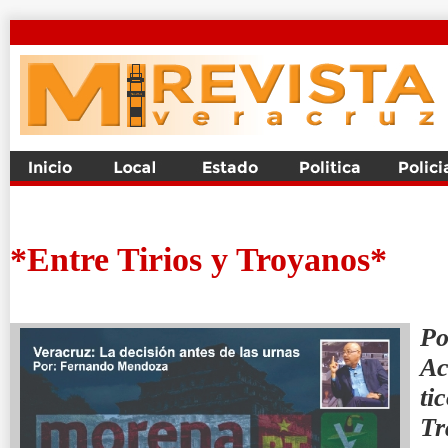
*Entre Tirios y Troyanos*
P
Ac
ti
Tr