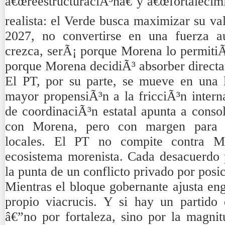
â€œreestructuraciÃ³nâ€ y â€œfortalecimi
realista: el Verde busca maximizar su v
2027, no convertirse en una fuerza 
crezca, serÃ¡ porque Morena lo permitiÃ
porque Morena decidiÃ³ absorber directa
El PT, por su parte, se mueve en una 
mayor propensiÃ³n a la fricciÃ³n inter
de coordinaciÃ³n estatal apunta a consol
con Morena, pero con margen para p
locales. El PT no compite contra M
ecosistema morenista. Cada desacuerdo p
la punta de un conflicto privado por posi
Mientras el bloque gobernante ajusta eng
propio viacrucis. Y si hay un partido
â€”no por fortaleza, sino por la magnit