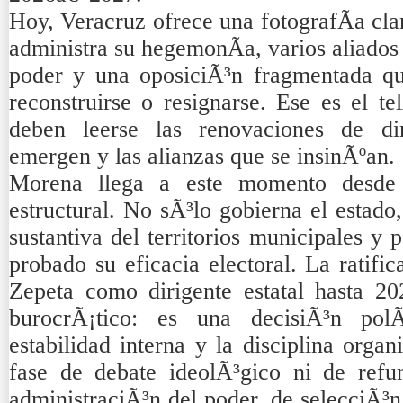
Hoy, Veracruz ofrece una fotografÃ­a cla
administra su hegemonÃ­a, varios aliados
poder y una oposiciÃ³n fragmentada qu
reconstruirse o resignarse. Ese es el t
deben leerse las renovaciones de dir
emergen y las alianzas que se insinÃºan.
Morena llega a este momento desde 
estructural. No sÃ³lo gobierna el estado
sustantiva del territorios municipales y
probado su eficacia electoral. La ratif
Zepeta como dirigente estatal hasta 2
burocrÃ¡tico: es una decisiÃ³n pol
estabilidad interna y la disciplina orga
fase de debate ideolÃ³gico ni de refu
administraciÃ³n del poder, de selecciÃ³n