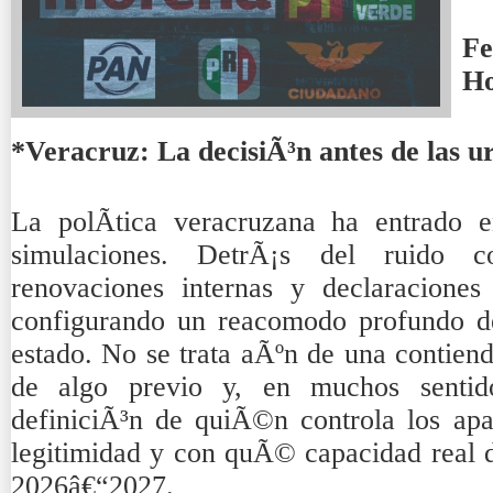
Fe
H
*Veracruz: La decisiÃ³n antes de las u
La polÃ­tica veracruzana ha entrado 
simulaciones. DetrÃ¡s del ruido c
renovaciones internas y declaraciones
configurando un reacomodo profundo de
estado. No se trata aÃºn de una contiend
de algo previo y, en muchos sentid
definiciÃ³n de quiÃ©n controla los apa
legitimidad y con quÃ© capacidad real d
2026â€“2027.