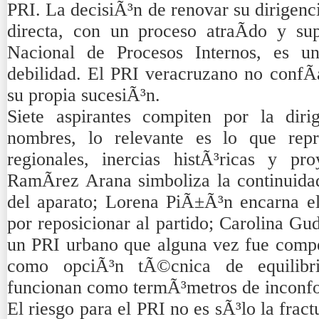
PRI. La decisiÃ³n de renovar su dirigenc
directa, con un proceso atraÃ­do y su
Nacional de Procesos Internos, es un
debilidad. El PRI veracruzano no confÃ­
su propia sucesiÃ³n.
Siete aspirantes compiten por la dir
nombres, lo relevante es lo que repre
regionales, inercias histÃ³ricas y pr
RamÃ­rez Arana simboliza la continuidad
del aparato; Lorena PiÃ±Ã³n encarna el 
por reposicionar al partido; Carolina G
un PRI urbano que alguna vez fue compet
como opciÃ³n tÃ©cnica de equilibri
funcionan como termÃ³metros de inconfo
El riesgo para el PRI no es sÃ³lo la fract