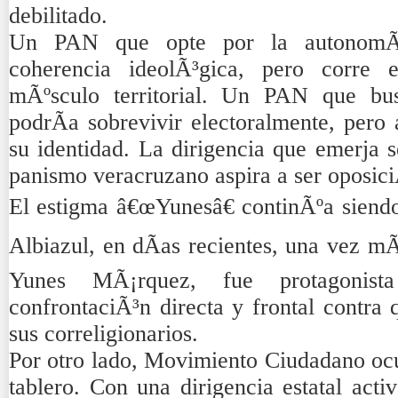
debilitado.
Un PAN que opte por la autonomÃ­a
coherencia ideolÃ³gica, pero corre 
mÃºsculo territorial. Un PAN que bus
podrÃ­a sobrevivir electoralmente, pero
su identidad. La dirigencia que emerja s
panismo veracruzano aspira a ser oposiciÃ
El estigma â€œYunesâ€ continÃºa siendo 
Albiazul, en dÃ­as recientes, una vez m
Yunes MÃ¡rquez, fue protagonis
confrontaciÃ³n directa y frontal contra 
sus correligionarios.
Por otro lado, Movimiento Ciudadano ocu
tablero. Con una dirigencia estatal act