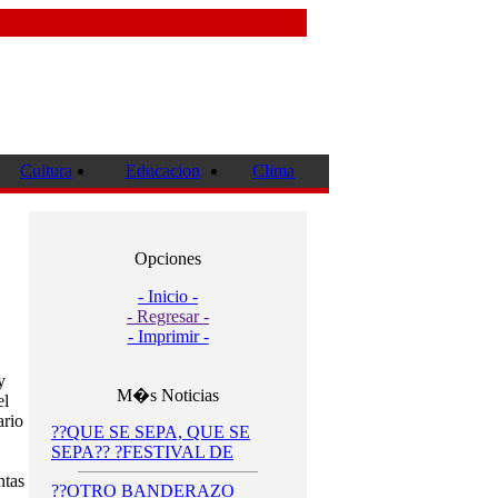
Cultura
Educacion
Clima
Opciones
- Inicio -
- Regresar -
- Imprimir -
y
M�s Noticias
el
ario
??QUE SE SEPA, QUE SE
SEPA?? ?FESTIVAL DE
ntas
??OTRO BANDERAZO