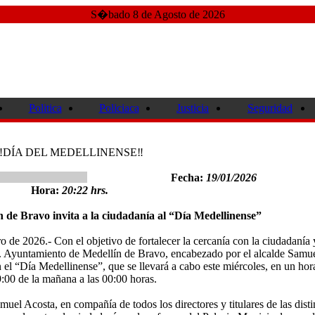
S�bado 8 de Agosto de 2026
Politica
Policiaca
Justicia
Seguridad
‼️DÍA DEL MEDELLINENSE‼️
Fecha:
19/01/2026
Hora:
20:22 hrs.
 de Bravo invita a la ciudadanía al “Día Medellinense”
 de 2026.- Con el objetivo de fortalecer la cercanía con la ciudadanía 
 H. Ayuntamiento de Medellín de Bravo, encabezado por el alcalde Samu
en el “Día Medellinense”, que se llevará a cabo este miércoles, en un hor
9:00 de la mañana a las 00:00 horas.
muel Acosta, en compañía de todos los directores y titulares de las disti