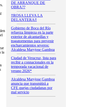
DE ARRANQUE DE
s.
OBRA??
l
‼️ROSA LLEVA LA
DELANTERA‼️
Gobierno de Boca del Río
alen
refuerza limpieza en la parte
el
exterior de alcantarillas y
tragatormentas para prevenir
encharcamientos severos:
zar
Alcaldesa Maryjose Gamboa
 la
Ciudad de Veracruz, lista para
recibir a connacionales en la
ón
temporada vacacional de
s
verano 2026*
Alcaldesa Maryjose Gamboa
anuncia que transmitirá a
CFE quejas ciudadanas por
mal servicio