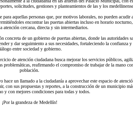
rsonalmente a la ciudadanía en las afueras del Palacio Municipal, con el
ortes, solicitudes, gestiones y planteamientos de las y los medellinense
te para aquellas personas que, por motivos laborales, no pueden acudir a
rmitiéndoles encontrar las puertas abiertas incluso en horario nocturno,
 atención cercana, directa y sin intermediarios.
n concreta de un gobierno de puertas abiertas, donde las autoridades s
ender y dar seguimiento a sus necesidades, fortaleciendo la confianza y 
iálogo entre sociedad y gobierno.
rcicio de atención ciudadana busca mejorar los servicios públicos, agili
las problemáticas, reafirmando el compromiso de trabajar de la mano con
población.
 hace un llamado a la ciudadanía a aprovechar este espacio de atenci
buir, con sus propuestas y reportes, a la construcción de un municipio má
o y con mejores condiciones para todas y todos.
¡Por la grandeza de Medellín!