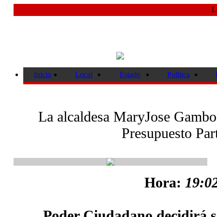
L
Inicio
Local
Estado
Politica
La alcaldesa MaryJose Gamboa
Presupuesto Part
Hora:
19:02
Poder Ciudadano decidirá so