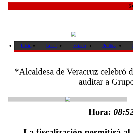
S�
Inicio
Local
Estado
Politica
*Alcaldesa de Veracruz celebró d
auditar a Gru
Hora:
08:52
La fiscalización permitirá al