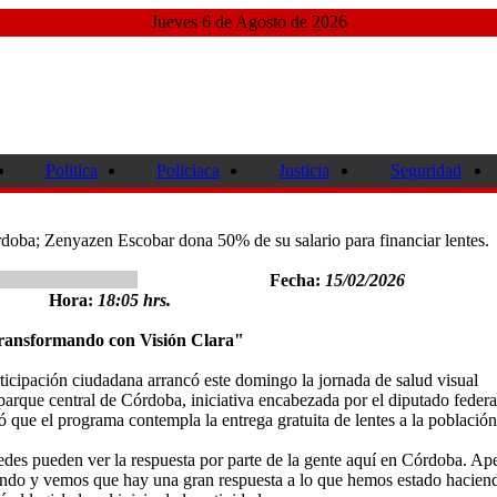
Jueves 6 de Agosto de 2026
Politica
Policiaca
Justicia
Seguridad
rdoba; Zenyazen Escobar dona 50% de su salario para financiar lentes.
Fecha:
15/02/2026
Hora:
18:05 hrs.
ransformando con Visión Clara"
cipación ciudadana arrancó este domingo la jornada de salud visual
parque central de Córdoba, iniciativa encabezada por el diputado federa
que el programa contempla la entrega gratuita de lentes a la población
des pueden ver la respuesta por parte de la gente aquí en Córdoba. Ap
ando y vemos que hay una gran respuesta a lo que hemos estado hacien