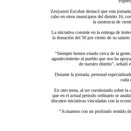
expresó
Zenyazen Escobar destacó que esta jornada n
cabo en otros municipios del distrito 16, c
la asistencia de cien
La iniciativa consiste en la entrega de lent
la donación del 50 por ciento de su salario 
“Siempre hemos estado cerca de la gente,
agradecimiento al pueblo que nos ha apoya
de nuestro distrito”, señaló
Durante la jornada, personal especializad
cada c
En otro tema, al ser cuestionado sobre l
que en el actual periodo ordinario se anal
discuten iniciativas vinculadas con la econ
“Actuamos con un profundo sentido de r