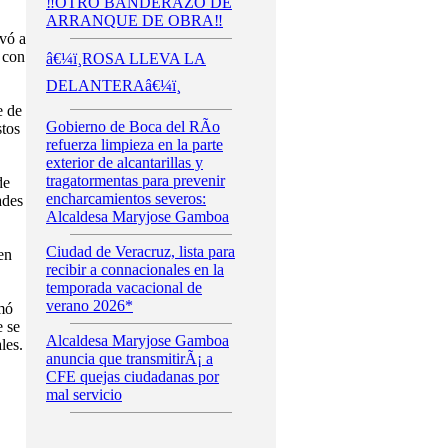
‼️OTRO BANDERAZO DE
ARRANQUE DE OBRA‼️
evó a
 con
â€¼ï¸ROSA LLEVA LA
DELANTERAâ€¼ï¸
e de
Gobierno de Boca del RÃ­o
stos
refuerza limpieza en la parte
exterior de alcantarillas y
tragatormentas para prevenir
de
encharcamientos severos:
ades
Alcaldesa Maryjose Gamboa
Ciudad de Veracruz, lista para
en
recibir a connacionales en la
temporada vacacional de
verano 2026*
rmó
e se
Alcaldesa Maryjose Gamboa
les.
anuncia que transmitirÃ¡ a
CFE quejas ciudadanas por
mal servicio