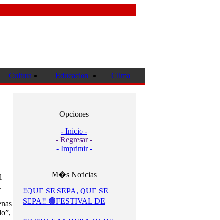
Cultura
Educacion
Clima
Opciones
- Inicio -
- Regresar -
- Imprimir -
M�s Noticias
l
.
‼️QUE SE SEPA, QUE SE
SEPA‼️ 🟢FESTIVAL DE
enas
do”,