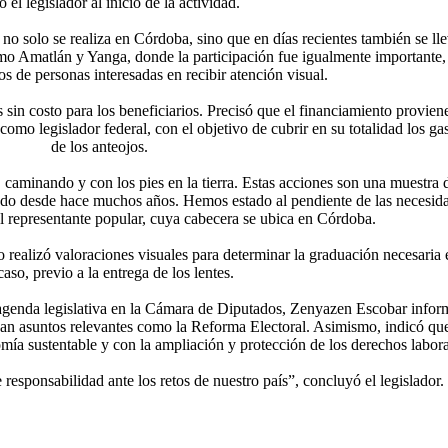
 el legislador al inicio de la actividad.
o solo se realiza en Córdoba, sino que en días recientes también se ll
omo Amatlán y Yanga, donde la participación fue igualmente importante,
tos de personas interesadas en recibir atención visual.
es sin costo para los beneficiarios. Precisó que el financiamiento provien
como legislador federal, con el objetivo de cubrir en su totalidad los ga
de los anteojos.
 caminando y con los pies en la tierra. Estas acciones son una muestra 
do desde hace muchos años. Hemos estado al pendiente de las necesid
 el representante popular, cuya cabecera se ubica en Córdoba.
o realizó valoraciones visuales para determinar la graduación necesaria 
aso, previo a la entrega de los lentes.
a agenda legislativa en la Cámara de Diputados, Zenyazen Escobar info
izan asuntos relevantes como la Reforma Electoral. Asimismo, indicó qu
omía sustentable y con la ampliación y protección de los derechos labora
esponsabilidad ante los retos de nuestro país”, concluyó el legislador.