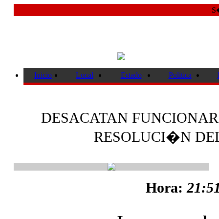
S�
Inicio
Local
Estado
Politica
DESACATAN FUNCIONARI
RESOLUCI�N DE
Hora:
21:51